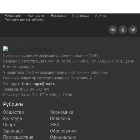
Редакция
Контакты
Реклама
Подписка
Архив
Расписание автобусов
Сетевое издание «Копейский рабочий онлайн» (16+)
Cвид-во о регистрации СМИ: ЭЛ № ФС 77 - 68613 от 03.02.2017 г. выдано
Роскомнадзором
Учредитель: АНО «Редакция газеты «Копейский рабочий»
Главный редактор сетевого издания: Попкович А. Г.
Эл. адрес:
kr-manager@mail.ru
Телефон: 8(35139) 3-71-09
Режим работы: ПН - ПТ с 9:00 до 18:00
Рубрики
Общество
Экономика
Культура
Политика
Спорт
ЖКХ
Здоровье
Образование
Происшествия
Официально