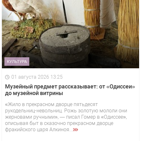
КУЛЬТУРА
01 августа 2026 13:25
Музейный предмет рассказывает: от «Одиссеи»
до музейной витрины
«Жило в прекрасном дворце пятьдесят
рукодельниц-невольниц. Рожь золотую мололи они
жерновами ручными», — писал Гомер в «Одиссее»,
описывая быт в сказочно прекрасном дворце
фракийского царя Алкиноя...