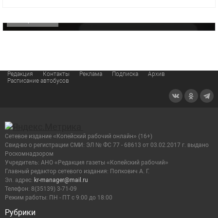
видео компании
ОФИЦИАЛЬНО
Редакция
Контакты
Реклама
Подписка
Архив
Расписание автобусов
Сетевое издание «Копейский рабочий онлайн» (16+)
Cвид-во о регистрации СМИ: ЭЛ № ФС 77 - 68613 от 03.02.2017 г. выдано
Роскомнадзором
Учредитель: АНО «Редакция газеты «Копейский рабочий»
Главный редактор сетевого издания: Попкович А. Г.
Эл. адрес:
kr-manager@mail.ru
Телефон: 8(35139) 3-71-09
Режим работы: ПН - ПТ с 9:00 до 18:00
Рубрики