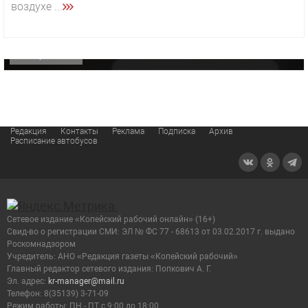
воздухе ...
«Звезда» Метрана стала главным героем нового
видео компании
ОФИЦИАЛЬНО
Редакция
Контакты
Реклама
Подписка
Архив
Расписание автобусов
Сетевое издание «Копейский рабочий онлайн» (16+)
Cвид-во о регистрации СМИ: ЭЛ № ФС 77 - 68613 от 03.02.2017 г. выдано
Роскомнадзором
Учредитель: АНО «Редакция газеты «Копейский рабочий»
Главный редактор сетевого издания: Попкович А. Г.
Эл. адрес:
kr-manager@mail.ru
Телефон: 8(35139) 3-71-09
Режим работы: ПН - ПТ с 9:00 до 18:00