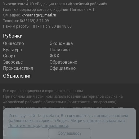
Учредитель: АНО «Редакция газеты «Копейский рабочий»
Главный редактор сетевого издания: Попкович А. Г.
Эл. адрес:
kr-manager@mail.ru
Телефон: 8(35139) 3-71-09
Режим работы: ПН - ПТ с 9:00 до 18:00
Рубрики
Общество
Экономика
Культура
Политика
Спорт
ЖКХ
Здоровье
Образование
Происшествия
Официально
Объявления
Все права защищены и охраняются законом.
При полном или частичном использовании материалов ссылка на
«Копейский рабочий» обязательна (в интернете - гиперссылка).
Редакция не несет ответственности за достоверность информации,
содержащейся в рекламных объявлениях.
Используя сайт kr-gazeta.ru, Вы соглашаетесь с использованием
Настоящий ресурс может содержать материалы 16+
файлов cookie и сервиса «Яндекс.Метрика», которые указаны в
Политике конфиденциальности
.
Соглашаюсь