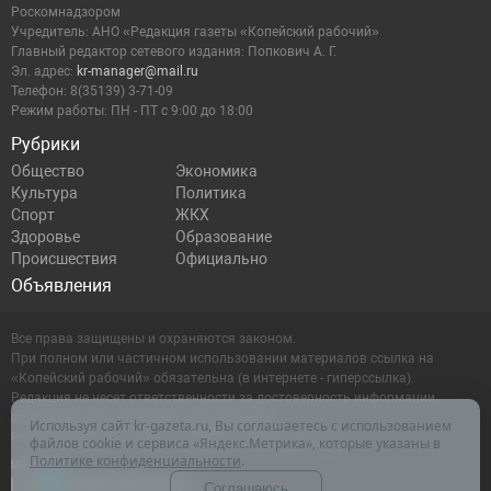
Роскомнадзором
Учредитель: АНО «Редакция газеты «Копейский рабочий»
Главный редактор сетевого издания: Попкович А. Г.
Эл. адрес:
kr-manager@mail.ru
Телефон: 8(35139) 3-71-09
Режим работы: ПН - ПТ с 9:00 до 18:00
Рубрики
Общество
Экономика
Культура
Политика
Спорт
ЖКХ
Здоровье
Образование
Происшествия
Официально
Объявления
Все права защищены и охраняются законом.
При полном или частичном использовании материалов ссылка на
«Копейский рабочий» обязательна (в интернете - гиперссылка).
Редакция не несет ответственности за достоверность информации,
содержащейся в рекламных объявлениях.
Используя сайт kr-gazeta.ru, Вы соглашаетесь с использованием
Настоящий ресурс может содержать материалы 16+
файлов cookie и сервиса «Яндекс.Метрика», которые указаны в
Политике конфиденциальности
.
Соглашаюсь