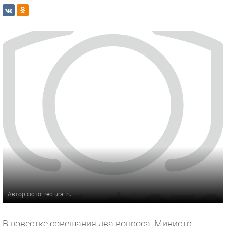
Автор фото: red-ural.ru
В повестке совещания два вопроса. Министр