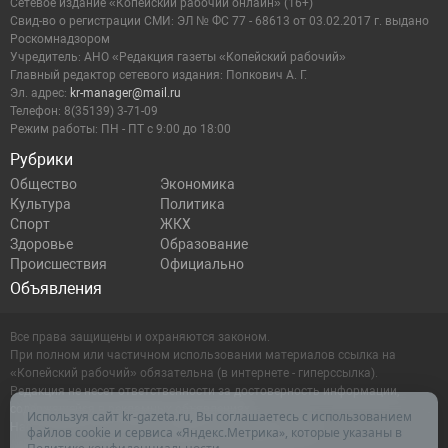
Сетевое издание «Копейский рабочий онлайн» (16+)
Cвид-во о регистрации СМИ: ЭЛ № ФС 77 - 68613 от 03.02.2017 г. выдано
Роскомнадзором
Учредитель: АНО «Редакция газеты «Копейский рабочий»
Главный редактор сетевого издания: Попкович А. Г.
Эл. адрес:
kr-manager@mail.ru
Телефон: 8(35139) 3-71-09
Режим работы: ПН - ПТ с 9:00 до 18:00
Рубрики
Общество
Экономика
Культура
Политика
Спорт
ЖКХ
Здоровье
Образование
Происшествия
Официально
Объявления
Все права защищены и охраняются законом.
При полном или частичном использовании материалов ссылка на
«Копейский рабочий» обязательна (в интернете - гиперссылка).
Редакция не несет ответственности за достоверность информации,
содержащейся в рекламных объявлениях.
Используя сайт kr-gazeta.ru, Вы соглашаетесь с использованием
Настоящий ресурс может содержать материалы 16+
файлов cookie и сервиса «Яндекс.Метрика», которые указаны в