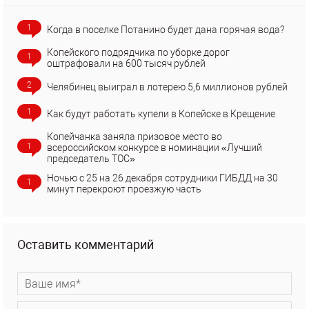
1
Когда в поселке Потанино будет дана горячая вода?
Копейского подрядчика по уборке дорог
1
оштрафовали на 600 тысяч рублей
2
Челябинец выиграл в лотерею 5,6 миллионов рублей
1
Как будут работать купели в Копейске в Крещение
Копейчанка заняла призовое место во
1
всероссийском конкурсе в номинации «Лучший
председатель ТОС»
Ночью с 25 на 26 декабря сотрудники ГИБДД на 30
1
минут перекроют проезжую часть
Оставить комментарий