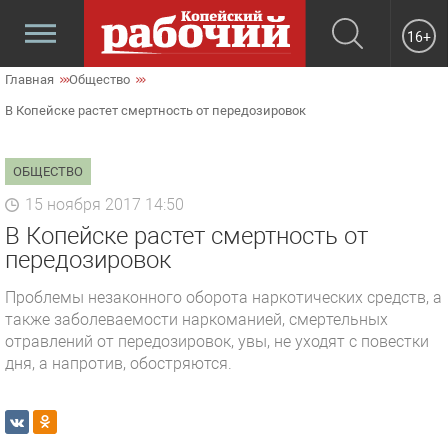
16+
Главная
Общество
В Копейске растет смертность от передозировок
ОБЩЕСТВО
15 ноября 2017 14:50
В Копейске растет смертность от
передозировок
Проблемы незаконного оборота наркотических средств, а
также заболеваемости наркоманией, смертельных
отравлений от передозировок, увы, не уходят с повестки
дня, а напротив, обостряются.