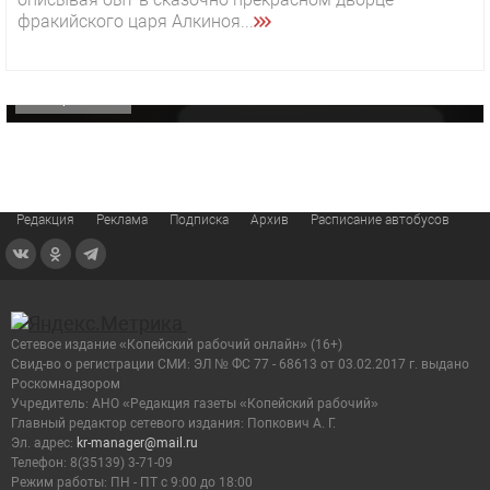
29 октября 2025 15:50
фракийского царя Алкиноя...
«Звезда» Метрана стала главным героем нового
видео компании
ОФИЦИАЛЬНО
Редакция
Реклама
Подписка
Архив
Расписание автобусов
Сетевое издание «Копейский рабочий онлайн» (16+)
Cвид-во о регистрации СМИ: ЭЛ № ФС 77 - 68613 от 03.02.2017 г. выдано
Роскомнадзором
Учредитель: АНО «Редакция газеты «Копейский рабочий»
Главный редактор сетевого издания: Попкович А. Г.
Эл. адрес:
kr-manager@mail.ru
Телефон: 8(35139) 3-71-09
Режим работы: ПН - ПТ с 9:00 до 18:00