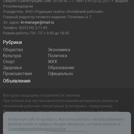
Cвид-во о регистрации СМИ: ЭЛ № ФС 77 - 68613 от 03.02.2017 г. выдано
Роскомнадзором
Учредитель: АНО «Редакция газеты «Копейский рабочий»
Главный редактор сетевого издания: Попкович А. Г.
Эл. адрес:
kr-manager@mail.ru
Телефон: 8(35139) 3-71-09
Режим работы: ПН - ПТ с 9:00 до 18:00
Рубрики
Общество
Экономика
Культура
Политика
Спорт
ЖКХ
Здоровье
Образование
Происшествия
Официально
Объявления
Все права защищены и охраняются законом.
При полном или частичном использовании материалов ссылка на
«Копейский рабочий» обязательна (в интернете - гиперссылка).
Редакция не несет ответственности за достоверность информации,
содержащейся в рекламных объявлениях.
Используя сайт kr-gazeta.ru, Вы соглашаетесь с использованием
Настоящий ресурс может содержать материалы 16+
файлов cookie и сервиса «Яндекс.Метрика», которые указаны в
Политике конфиденциальности
.