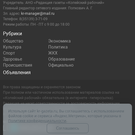
Учредитель: АНО «Редакция газеты «Копейский рабочий»
Главный редактор сетевого издания: Попкович А. Г.
Эл. адрес:
kr-manager@mail.ru
Телефон: 8(35139) 3-71-09
Режим работы: ПН - ПТ с 9:00 до 18:00
Рубрики
Общество
Экономика
Культура
Политика
Спорт
ЖКХ
Здоровье
Образование
Происшествия
Официально
Объявления
Все права защищены и охраняются законом.
При полном или частичном использовании материалов ссылка на
«Копейский рабочий» обязательна (в интернете - гиперссылка).
Редакция не несет ответственности за достоверность информации,
содержащейся в рекламных объявлениях.
Используя сайт kr-gazeta.ru, Вы соглашаетесь с использованием
Настоящий ресурс может содержать материалы 16+
файлов cookie и сервиса «Яндекс.Метрика», которые указаны в
Политике конфиденциальности
.
Соглашаюсь