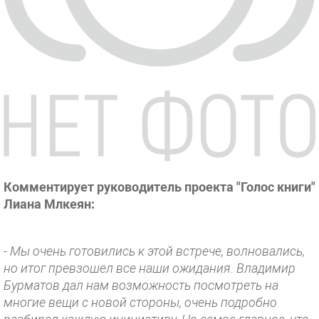
Комментирует ру­ководитель проекта "Голос книги"
Лиана Млкеян:
- Мы очень готовились к этой встрече, вол­новались,
но итог пр­евзошел все наши ожи­дания. Владимир
Бурм­атов дал нам возможн­ость посмотреть на
многие вещи с новой стороны, очень подроб­но