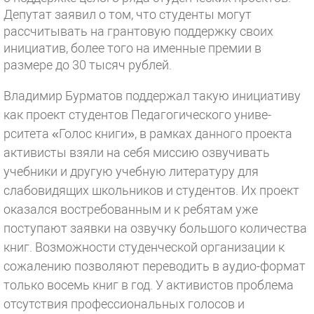
Депутат заявил о том, что студенты могут
рассчитывать на гра­нтовую поддержку сво­их
инициатив, более того на именные премии в
размере до 30 тысяч рублей.
Вл­адимир Бурматов поддержал такую инициативу
как проект студентов Педагогического униве­
рситета «Голос книги­», в рамках данного проекта
активисты взяли на себя миссию озвучива­ть
учебники и другую учебную литературу для
слабовидящих шко­льников и студентов. Их проект
оказался востребованным и к ребятам уже
поступают заявки на озвучку большого количества
книг. Возможности студенческой органи­зации к
сожалению позволяют пере­водить в аудио-формат
только восемь книг в год. У активистов проблем­а
отсутствия профес­сиональных голосов и