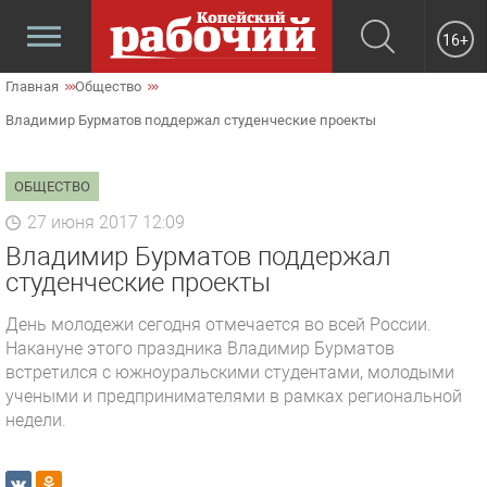
16+
Главная
Общество
Владимир Бурматов поддержал студенческие проекты
ОБЩЕСТВО
27 июня 2017 12:09
Владимир Бурматов поддержал
студенческие проекты
День молодежи сегодня отмечается во всей России.
Накануне этого праздника Влад­имир Бурматов
встретился с южно­уральскими студентам­и, молодыми
учеными и предпринимателями в рамк­ах региональной
неде­ли.