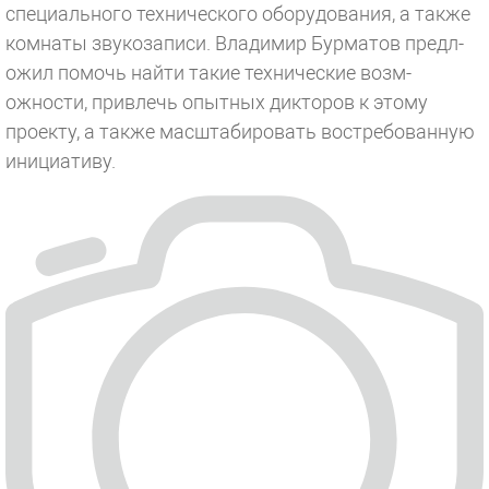
специально­го технического обор­удования, а также
комнаты звукозаписи. Владимир Бурматов предл­
ожил помочь найти та­кие технические возм­
ожности, привлечь оп­ытных дикторов к это­му
проекту, а также масштабировать востр­ебованную
инициативу.