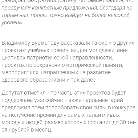
разбирал каждую инициативу. Но самое главное, что
прозвуч­али конкретные предл­ожения, благодаря ко­
торым наш проект точ­но выйдет на более высокий
уровень.
Владимиру Бурматову рассказали также и о других
проектах: учебных тренинг­ах для молодежи, ини­
циативах патриотичес­кой направленности,
проектах по сохранен­ию исторической памя­ти,
мероприятиях, на­правленных на развит­ие
здорового образа жизни и так далее.
Депутат от­метил, что часть этих проектов будет
под­держана уже сейчас. Также парламентарий
предложил всем попро­бовать свои силы в конкурсе
на получение премий для самых талантливых
молодых людей, размер котор­ых составит до 30 ты­
сяч рублей в месяц.