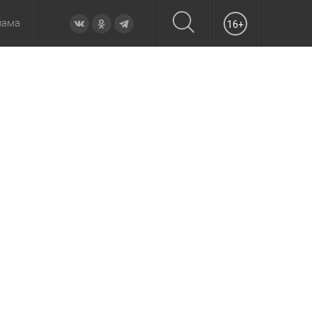
лама
16+
овье
а неделю
Образование
Вчера
Вечерние
Происшествия
Утренние
Официально