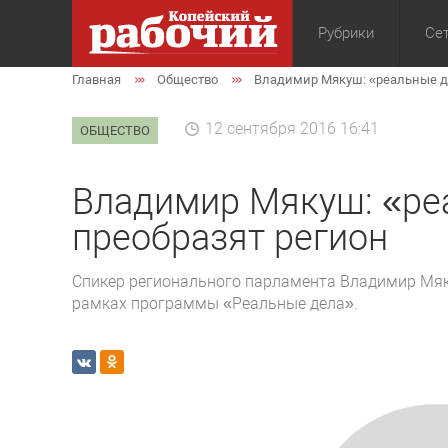
Рубрики
Сет
Главная
Общество
Владимир Мякуш: «реальные д
Общество
Экон
12 сентября 2016 16:41
ОБЩЕСТВО
Владимир Мякуш: «ре
преобразят регион
Спикер регионального парламента Владимир Мяк
рамках программы «Реальные дела».