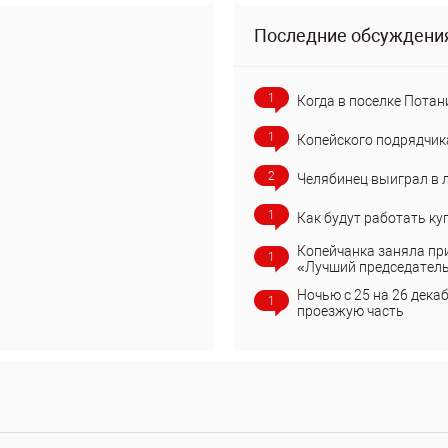
Последние обсуждени
1
Когда в поселке Потан
1
Копейского подрядчик
2
Челябинец выиграл в 
1
Как будут работать ку
Копейчанка заняла пр
1
«Лучший председател
Ночью с 25 на 26 дека
1
проезжую часть