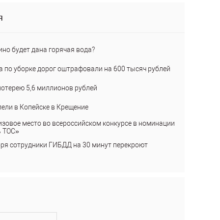
я
ино будет дана горячая вода?
а по уборке дорог оштрафовали на 600 тысяч рублей
лотерею 5,6 миллионов рублей
пели в Копейске в Крещение
изовое место во всероссийском конкурсе в номинации
ь ТОС»
бря сотрудники ГИБДД на 30 минут перекроют