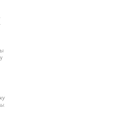
–
-
ты
у
ку
ы.