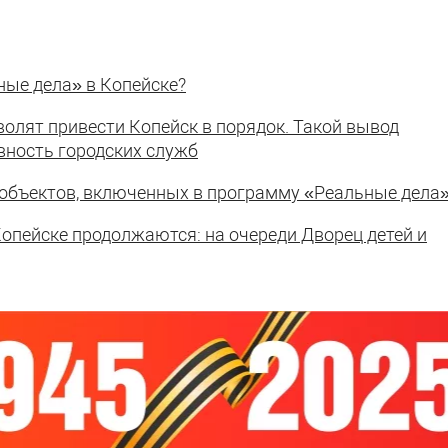
ные дела» в Копейске?
волят привести Копейск в порядок. Такой вывод
вность городских служб
 объектов, включенных в программу «Реальные дела
опейске продолжаются: на очереди Дворец детей и