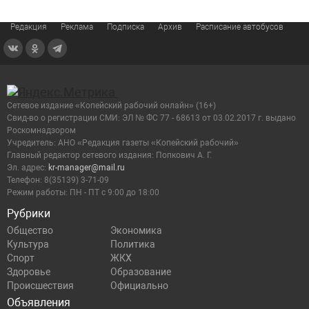
Редакция
Реклама
Подписка
Архив
Расписание автобусов
Сетевое издание «Копейский рабочий онлайн» (16+)
Cвид-во о регистрации СМИ: ЭЛ № ФС 77 - 68613 от 03.02.2017 г. выдано
Роскомнадзором
Учредитель: АНО «Редакция газеты «Копейский рабочий»
Главный редактор сетевого издания: Попкович А. Г.
Эл. адрес:
kr-manager@mail.ru
Телефон: 8(35139) 3-71-09
Режим работы: ПН - ПТ с 9:00 до 18:00
Рубрики
Общество
Экономика
Культура
Политика
Спорт
ЖКХ
Здоровье
Образование
Происшествия
Официально
Объявления