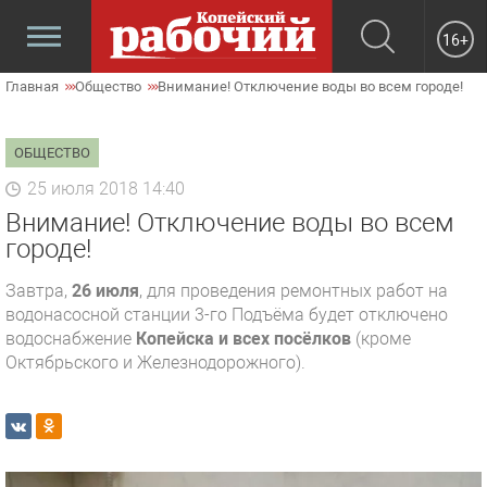
16+
Главная
Общество
Внимание! Отключение воды во всем городе!
ОБЩЕСТВО
25 июля 2018 14:40
Внимание! Отключение воды во всем
городе!
Завтра,
26 июля
, для проведения ремонтных работ на
водонасосной станции 3-го Подъёма будет отключено
водоснабжение
Копейска и всех посёлков
(кроме
Октябрьского и Железнодорожного).