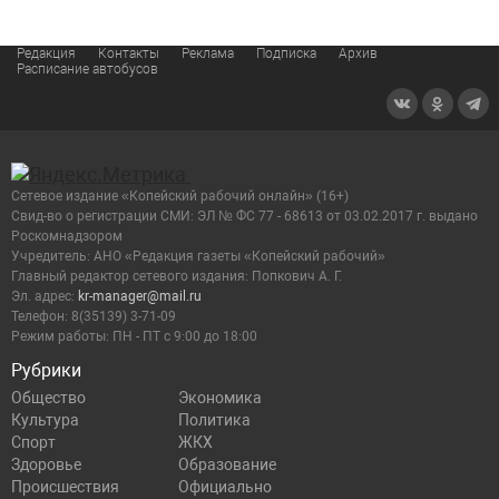
Редакция
Контакты
Реклама
Подписка
Архив
Расписание автобусов
Сетевое издание «Копейский рабочий онлайн» (16+)
Cвид-во о регистрации СМИ: ЭЛ № ФС 77 - 68613 от 03.02.2017 г. выдано
Роскомнадзором
Учредитель: АНО «Редакция газеты «Копейский рабочий»
Главный редактор сетевого издания: Попкович А. Г.
Эл. адрес:
kr-manager@mail.ru
Телефон: 8(35139) 3-71-09
Режим работы: ПН - ПТ с 9:00 до 18:00
Рубрики
Общество
Экономика
Культура
Политика
Спорт
ЖКХ
Здоровье
Образование
Происшествия
Официально