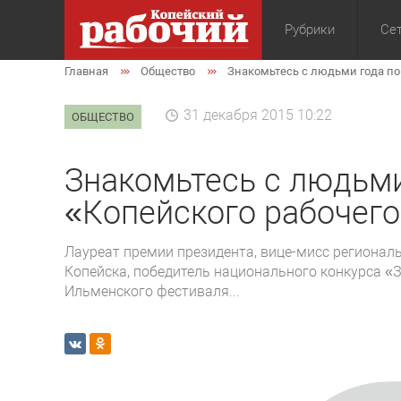
Рубрики
Сет
Главная
Общество
Знакомьтесь с людьми года по 
Общество
Экон
31 декабря 2015 10:22
ОБЩЕСТВО
Знакомьтесь с людьми
«Копейского рабочего
Лауреат премии президента, вице-мисс регионал
Копейска, победитель национального конкурса «З
Ильменского фестиваля...