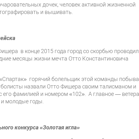
очаровательных дочек, человек активной жизненной
отографировать и вышивать.
пейска
ишера в конце 2015 года город со скорбью проводил
ледние месяцы жизни мечта Отто Константиновича
 «Спартак» горячий болельщик этой команды побыва
тболисты назвали Отто Фишера своим талисманом и
с его фамилией и номером «102». А главное — ветер
о и молодые годы.
ного конкурса «Золотая игла»