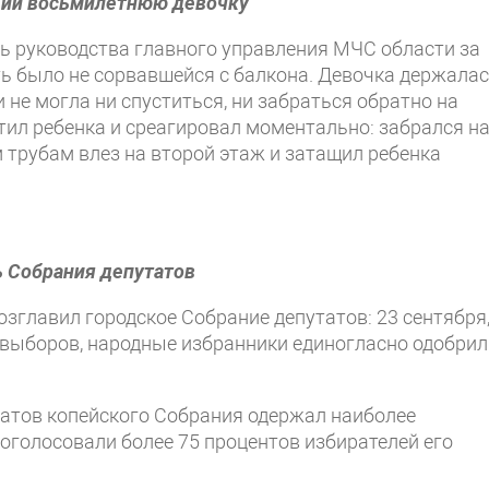
ший восьмилетнюю девочку
ть руководства главного управления МЧС области за
ть было не сорвавшейся с балкона. Девочка держала
и не могла ни спуститься, ни забраться обратно на
тил ребенка и среагировал моментально: забрался н
 трубам влез на второй этаж и затащил ребенка
 Собрания депутатов
зглавил городское Собрание депутатов: 23 сентября,
 выборов, народные избранники единогласно одобрил
татов копейского Собрания одержал наиболее
роголосовали более 75 процентов избирателей его