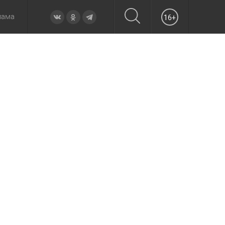
лама
16+
овье
а неделю
Образование
Вчера
Вечерние
Происшествия
Утренние
Официально