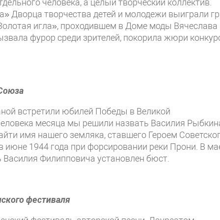
дельного человека, а целый творческий коллектив.
» Дворца творчества детей и молодежи выиграли гр
Золотая игла», проходившем в Доме моды Вячеслава
ызвала фурор среди зрителей, покорила жюри конкур
 Союза
раной встретили юбилей Победы в Великой
 человека месяца мы решили назвать Василия Рыбкин
айти имя нашего земляка, ставшего Героем Советско
в июне 1944 года при форсировании реки Прони. В ма
ть Василия Филипповича установлен бюст.
ского фестиваля