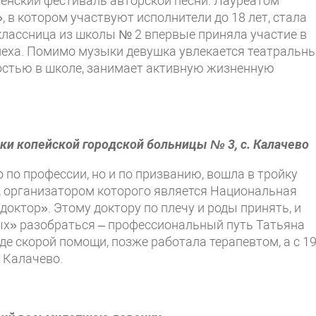
енский фестиваль авторской песни. Лауреатом
 в котором участвуют исполнители до 18 лет, стала
лассница из школы № 2 впервые приняла участие в
спеха. Помимо музыки девушка увлекается театральн
остью в школе, занимает активную жизненную
ки копейской городской больницы № 3, с. Калачево
 по профессии, но и по призванию, вошла в тройку
, организатором которого является Национальная
октор». Этому доктору по плечу и роды принять, и
ных» разобраться – профессиональный путь Татьяна
е скорой помощи, позже работала терапевтом, а с 1
е Калачево.