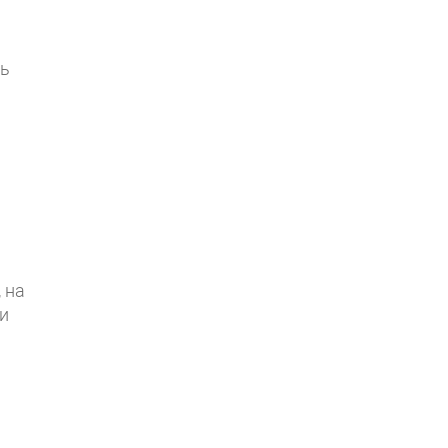
сь
а
 на
и