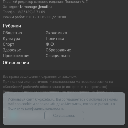
Главный редактор сетевого издания: Попкович А. Г.
Эл. адрес:
kr-manager@mail.ru
Телефон: 8(35139) 3-71-09
Режим работы: ПН - ПТ с 9:00 до 18:00
Рубрики
Общество
Экономика
Культура
Политика
Спорт
ЖКХ
Здоровье
Образование
Происшествия
Официально
Объявления
Все права защищены и охраняются законом.
При полном или частичном использовании материалов ссылка на
«Копейский рабочий» обязательна (в интернете - гиперссылка).
Редакция не несет ответственности за достоверность информации,
содержащейся в рекламных объявлениях.
Используя сайт kr-gazeta.ru, Вы соглашаетесь с использованием
Настоящий ресурс может содержать материалы 16+
файлов cookie и сервиса «Яндекс.Метрика», которые указаны в
Политике конфиденциальности
.
Соглашаюсь