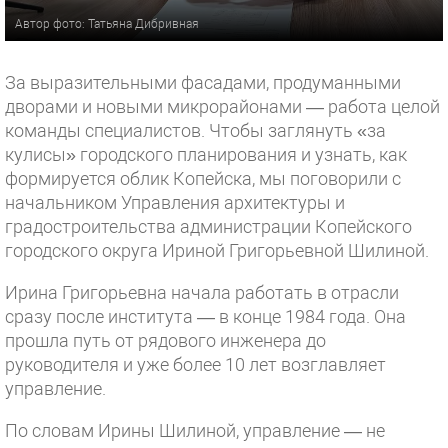
Автор фото: Татьяна Дибривная
За выразительными фасадами, продуманными
дворами и новыми микрорайонами — работа целой
команды специалистов. Чтобы заглянуть «за
кулисы» городского планирования и узнать, как
формируется облик Копейска, мы поговорили с
начальником Управления архитектуры и
градостроительства администрации Копейского
городского округа Ириной Григорьевной Шилиной.
Ирина Григорьевна начала работать в отрасли
сразу после института — в конце 1984 года. Она
прошла путь от рядового инженера до
руководителя и уже более 10 лет возглавляет
управление.
По словам Ирины Шилиной, управление — не