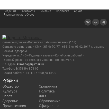
Редакция
Контакты
Реклама
Подписка
Архив
Расписание автобусов
Сетевое издание «Копейский рабочий онлайн» (16+)
Cвид-во о регистрации СМИ: ЭЛ № ФС 77 - 68613 от 03.02.2017 г. выдано
Роскомнадзором
Учредитель: АНО «Редакция газеты «Копейский рабочий»
Главный редактор сетевого издания: Попкович А. Г.
Эл. адрес:
kr-manager@mail.ru
Телефон: 8(35139) 3-71-09
Режим работы: ПН - ПТ с 9:00 до 18:00
Рубрики
Общество
Экономика
Культура
Политика
Спорт
ЖКХ
Здоровье
Образование
Происшествия
Официально