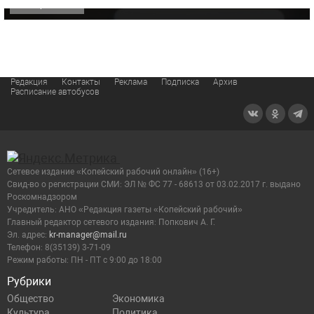
ОФИЦИАЛЬНО
Редакция
Контакты
Реклама
Подписка
Архив
Расписание автобусов
Сетевое издание «Копейский рабочий онлайн» (16+)
Cвид-во о регистрации СМИ: ЭЛ № ФС 77 - 68613 от 03.02.2017 г. выдано
Роскомнадзором
Учредитель: АНО «Редакция газеты «Копейский рабочий»
Главный редактор сетевого издания: Попкович А. Г.
Эл. адрес:
kr-manager@mail.ru
Телефон: 8(35139) 3-71-09
Режим работы: ПН - ПТ с 9:00 до 18:00
Рубрики
Общество
Экономика
Культура
Политика