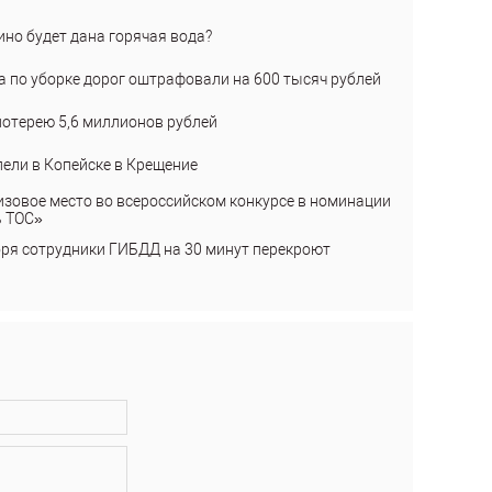
ино будет дана горячая вода?
а по уборке дорог оштрафовали на 600 тысяч рублей
лотерею 5,6 миллионов рублей
пели в Копейске в Крещение
изовое место во всероссийском конкурсе в номинации
ь ТОС»
бря сотрудники ГИБДД на 30 минут перекроют