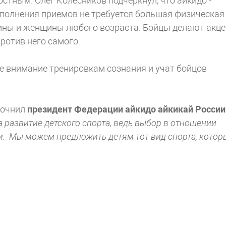
стным. Олег Колесников подчеркнул, что айкидо -
сполнения приемов не требуется большая физическая
чины и женщины любого возраста. Бойцы делают акце
ротив него самого.
е внимание тренировкам сознания и учат бойцов
точнил
президент Федерации айкидо айкикай России
а развитие детского спорта, ведь выбор в отношении
ли. Мы можем предложить детям тот вид спорта, котор
.