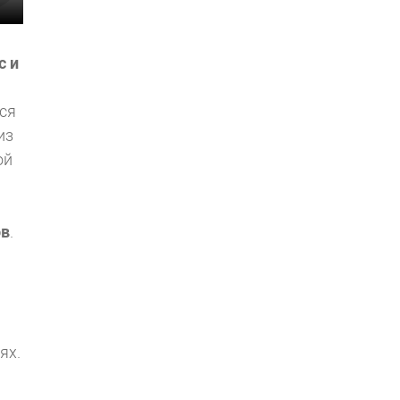
с и
ся
из
ой
ов
.
ях.