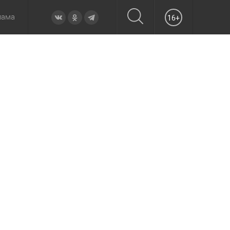
лама
16+
овье
а неделю
Образование
Вчера
Вечерние
Происшествия
Утренние
Официально