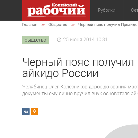
Рубрики
Сет
Главная
Общество
Черный пояс получил Президе
Общество
Экон
25 июня 2014 10:31
ОБЩЕСТВО
Черный пояс получил
айкидо России
Челябинец Олег Колесников дорос до звания маст
документы ему лично вручил внук основателя а