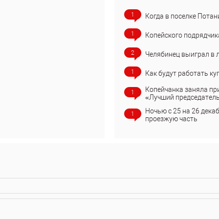
1
Когда в поселке Потан
1
Копейского подрядчик
2
Челябинец выиграл в 
1
Как будут работать ку
Копейчанка заняла пр
1
«Лучший председател
Ночью с 25 на 26 дека
1
проезжую часть