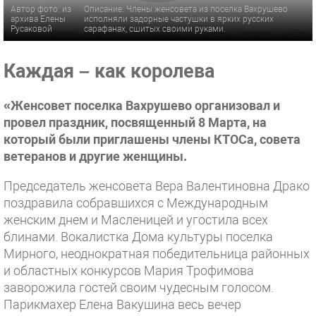
Автор фото: из
Описание: Члены женсовета из поселка Вахрушево
архива Елены
исполняли задорные частушки в ярких русских
Русаковой
сарафанах, сшитых своими руками.
Каждая – как королева
«Женсовет поселка Вахрушево организовал и
провел праздник, посвященный 8 Марта, на
который были приглашены члены КТОСа, совета
ветеранов и другие женщины.
Председатель женсовета Вера Валентиновна Драко
поздравила собравшихся с Международным
женским днем и Масленицей и угостила всех
блинами. Вокалистка Дома культуры поселка
Мирного, неоднократная победительница районных
и областных конкурсов Мария Трофимова
заворожила гостей своим чудесным голосом.
Парикмахер Елена Вакушина весь вечер