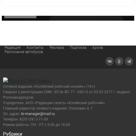
видео компании
ОФИЦИАЛЬНО
Редакция
Контакты
Реклама
Подписка
Архив
Расписание автобусов
Сетевое издание «Копейский рабочий онлайн» (16+)
Cвид-во о регистрации СМИ: ЭЛ № ФС 77 - 68613 от 03.02.2017 г. выдано
Роскомнадзором
Учредитель: АНО «Редакция газеты «Копейский рабочий»
Главный редактор сетевого издания: Попкович А. Г.
Эл. адрес:
kr-manager@mail.ru
Телефон: 8(35139) 3-71-09
Режим работы: ПН - ПТ с 9:00 до 18:00
Рубрики