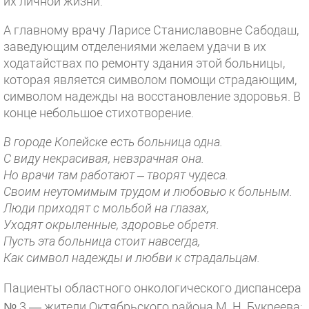
их личной жизни.
А главному врачу Ларисе Станиславовне Сабодаш,
заведующим отделениями желаем удачи в их
ходатайствах по ремонту здания этой больницы,
которая является символом помощи страдающим,
символом надежды на восстановление здоровья. В
конце небольшое стихотворение.
В городе Копейске есть больница одна.
С виду некрасивая, невзрачная она.
Но врачи там работают – творят чудеса.
Своим неутомимым трудом и любовью к больным.
Люди приходят с мольбой на глазах,
Уходят окрыленные, здоровье обретя.
Пусть эта больница стоит навсегда,
Как символ надежды и любви к страдальцам.
Пациенты областного онкологического диспансера
№ 3 — жители Октябрьского района М. Н. Букреева;