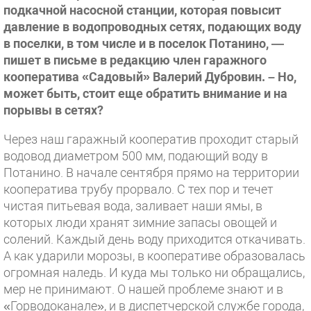
подкачной насосной станции, которая повысит
давление в водопроводных сетях, подающих воду
в поселки, в том числе и в поселок Потанино, —
пишет в письме в редакцию член гаражного
кооператива «Садовый» Валерий Дубровин. – Но,
может быть, стоит еще обратить внимание и на
порывы в сетях?
Через наш гаражный кооператив проходит старый
водовод диаметром 500 мм, подающий воду в
Потанино. В начале сентября прямо на территории
кооператива трубу прорвало. С тех пор и течет
чистая питьевая вода, заливает наши ямы, в
которых люди хранят зимние запасы овощей и
солений. Каждый день воду приходится откачивать.
А как ударили морозы, в кооперативе образовалась
огромная наледь. И куда мы только ни обращались,
мер не принимают. О нашей проблеме знают и в
«Горводоканале», и в диспетчерской службе города,