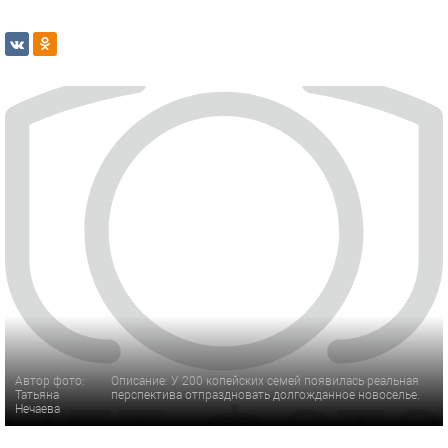
Автор фото:
Описание: У 200 копейских семей появилась реальная
Татьяна
перспектива отпраздновать долгожданное новоселье.
Нечаева