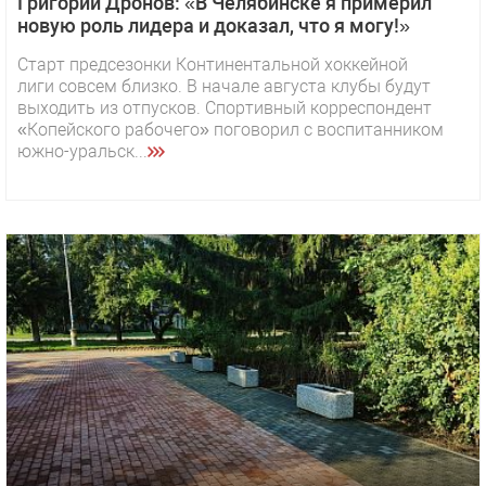
Григорий Дронов: «В Челябинске я примерил
новую роль лидера и доказал, что я могу!»
Старт предсезонки Континентальной хоккейной
лиги совсем близко. В начале августа клубы будут
выходить из отпусков. Спортивный корреспондент
«Копейского рабочего» поговорил с воспитанником
южно-уральск...