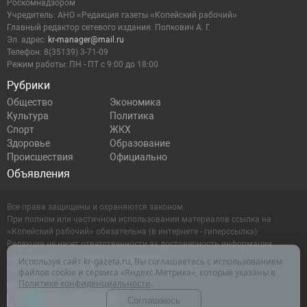
Роскомнадзором
Учредитель: АНО «Редакция газеты «Копейский рабочий»
Главный редактор сетевого издания: Попкович А. Г.
Эл. адрес:
kr-manager@mail.ru
Телефон: 8(35139) 3-71-09
Режим работы: ПН - ПТ с 9:00 до 18:00
Рубрики
Общество
Экономика
Культура
Политика
Спорт
ЖКХ
Здоровье
Образование
Происшествия
Официально
Объявления
Все права защищены и охраняются законом.
При полном или частичном использовании материалов ссылка на
«Копейский рабочий» обязательна (в интернете - гиперссылка).
Редакция не несет ответственности за достоверность информации,
содержащейся в рекламных объявлениях.
Используя сайт kr-gazeta.ru, Вы соглашаетесь с использованием
Настоящий ресурс может содержать материалы 16+
файлов cookie и сервиса «Яндекс.Метрика», которые указаны в
Политике конфиденциальности
.
Соглашаюсь