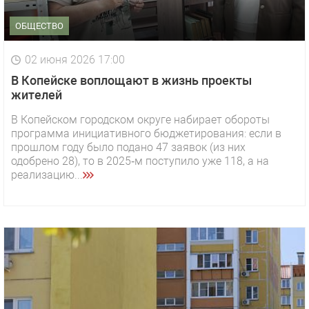
ОБЩЕСТВО
02 июня 2026 17:00
В Копейске воплощают в жизнь проекты
жителей
В Копейском городском округе набирает обороты
программа инициативного бюджетирования: если в
прошлом году было подано 47 заявок (из них
одобрено 28), то в 2025‑м поступило уже 118, а на
реализацию...