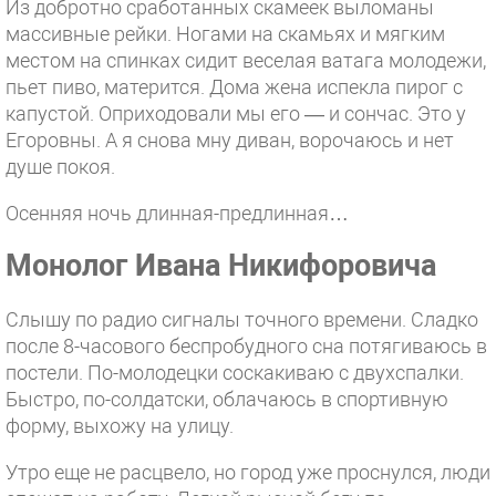
Из добротно сработанных скамеек выломаны
массивные рейки. Ногами на скамьях и мягким
местом на спинках сидит веселая ватага молодежи,
пьет пиво, матерится. Дома жена испекла пирог с
капустой. Оприходовали мы его — и сончас. Это у
Егоровны. А я снова мну диван, ворочаюсь и нет
душе покоя.
Осенняя ночь длинная-предлинная…
Монолог Ивана Никифоровича
Слышу по радио сигналы точного времени. Сладко
после 8-часового беспробудного сна потягиваюсь в
постели. По-молодецки соскакиваю с двухспалки.
Быстро, по-солдатски, облачаюсь в спортивную
форму, выхожу на улицу.
Утро еще не расцвело, но город уже проснулся, люди