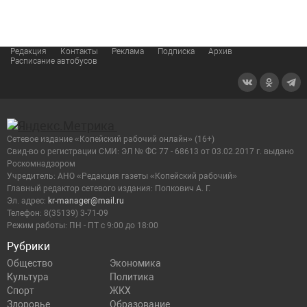
Редакция
Контакты
Реклама
Подписка
Архив
Расписание автобусов
Сетевое издание «Копейский рабочий онлайн» (16+)
Cвид-во о регистрации СМИ: ЭЛ № ФС 77 - 68613 от 03.02.2017 г. выдано
Роскомнадзором
Учредитель: АНО «Редакция газеты «Копейский рабочий»
Главный редактор сетевого издания: Попкович А. Г.
Эл. адрес:
kr-manager@mail.ru
Телефон: 8(35139) 3-71-09
Режим работы: ПН - ПТ с 9:00 до 18:00
Рубрики
Общество
Экономика
Культура
Политика
Спорт
ЖКХ
Здоровье
Образование