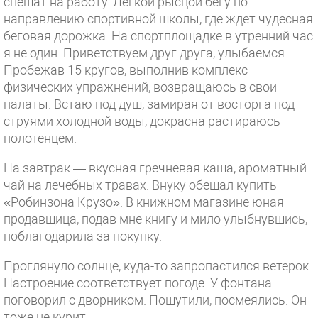
спешат на работу. Легкой рысцой бегу по
направлению спортивной школы, где ждет чудесная
беговая дорожка. На спортплощадке в утренний час
я не один. Приветствуем друг друга, улыбаемся.
Пробежав 15 кругов, выполнив комплекс
физических упражнений, возвращаюсь в свои
палаты. Встаю под душ, замирая от восторга под
струями холодной воды, докрасна растираюсь
полотенцем.
На завтрак — вкусная гречневая каша, ароматный
чай на лечебных травах. Внуку обещал купить
«Робинзона Крузо». В книжном магазине юная
продавщица, подав мне книгу и мило улыбнувшись,
поблагодарила за покупку.
Проглянуло солнце, куда-то запропастился ветерок.
Настроение соответствует погоде. У фонтана
поговорил с дворником. Пошутили, посмеялись. Он
тоже не курит.