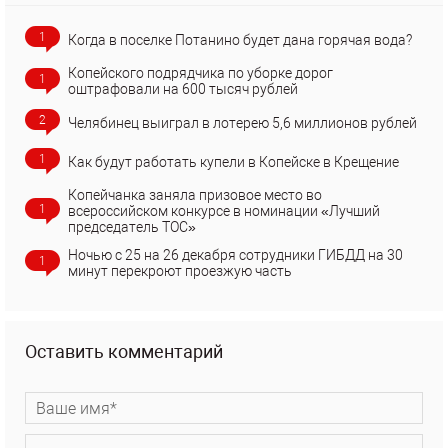
1
Когда в поселке Потанино будет дана горячая вода?
Копейского подрядчика по уборке дорог
1
оштрафовали на 600 тысяч рублей
2
Челябинец выиграл в лотерею 5,6 миллионов рублей
1
Как будут работать купели в Копейске в Крещение
Копейчанка заняла призовое место во
1
всероссийском конкурсе в номинации «Лучший
председатель ТОС»
Ночью с 25 на 26 декабря сотрудники ГИБДД на 30
1
минут перекроют проезжую часть
Оставить комментарий