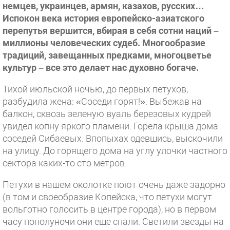
немцев, украинцев, армян, казахов, русских…
Испокон века история европейско-азиатского
перепутья вершится, вбирая в себя сотни наций –
миллионы человеческих судеб. Многообразие
традиций, завещанных предками, многоцветье
культур – все это делает нас духовно богаче.
Тихой июльской ночью, до первых петухов,
разбудила жена: «Соседи горят!». Выбежав на
балкон, сквозь зеленую вуаль березовых кудрей
увидел копну яркого пламени. Горела крыша дома
соседей Сибаевых. Впопыхах одевшись, выскочили
на улицу. До горящего дома на углу улочки частного
сектора каких-то сто метров.
Петухи в нашем околотке поют очень даже задорно
(в том и своеобразие Копейска, что петухи могут
вольготно голосить в центре города), но в первом
часу пополуночи они еще спали. Светили звезды на