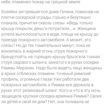
небе, пламенел пожар на грешной земле.
Хозяйка загоревшегося дома Галина, повиснув на
плетне соседской ограды, горько и безутешно
плакала, причитая сквозь слезы: «Ведь только
крышу покрыли, деньги потратили…». Женщина
успела выполоскаться в воде, плеща на крышу до
приезда пожарного автомобиля. А может, это
слезы? Но до тех томительных минут, пока не
вонзилась в жаркий огонь струя пожарного
брандспойта, на горящую крышу брызгала тонкая
струя садового шланга, зажатого в руках соседки
Риммы Мирзоян. Надо было видеть лицо женщины
в ярких отблесках пламени: точеный римский
профиль, огромные глаза! Уже работали два
пожарных автомобиля, а Римма все держала в
руках этот резиновый шланг. Кого и что в эту ночь
защищала хрупкая соседка-армянка Римма? Своих
ли детей и свой ли дом? Нет, она поливала не