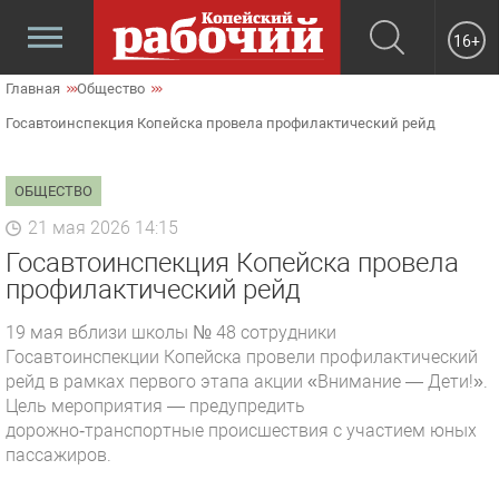
16+
Главная
Общество
Госавтоинспекция Копейска провела профилактический рейд
ОБЩЕСТВО
21 мая 2026 14:15
Госавтоинспекция Копейска провела
профилактический рейд
19 мая вблизи школы № 48 сотрудники
Госавтоинспекции Копейска провели профилактический
рейд в рамках первого этапа акции «Внимание — Дети!».
Цель мероприятия — предупредить
дорожно‑транспортные происшествия с участием юных
пассажиров.