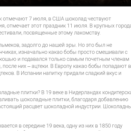
ник отмечают 7 июля, в США шоколад чествуют
сия, отмечает этот праздник 11 июля. В крупных город
фестивали, посвященные этому лакомству.
ьмеков, задолго до нашей эры. Но это был не
нчиках, изначально какао бобы просто смешивали с
оскошью и подавался только самым почетным членам
после них – ацтеки. В Европу какао бобы попадают в
теков. В Испании напитку придали сладкий вкус и
ладные плитки? В 19 веке в Нидерландах кондитерск
вливать шоколадные плитки, благодаря добавлению
настоящий расцвет шоколадной индустрии. Шоколадн
ется в середине 19 века, одну из них в 1850 году