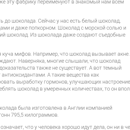
же эту фабрику переименуют в знакомый нам всем
ь до шоколада. Сейчас у нас есть белый шоколад,
дами и даже попкорном. Шоколад с морской солью и
ский шоколад. Из шоколада даже создают съедобные
я куча мифов. Например, что шоколад вызывает акне.
рждают. Наверняка, многие слышали, что шоколад
доказательств также не существует. А вот темный
 антиоксидантами. А такие вещества как
ровать выработку гормонов, улучшающих настроение
реблять шоколад в умеренных количествах, то он впо
колада была изготовлена в Англии компанией
 тонн 795,5 килограммов.
значает, что у человека хорошо идут дела, он ни в ч