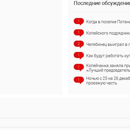
Последние обсуждени
1
Когда в поселке Потан
1
Копейского подрядчик
2
Челябинец выиграл в 
1
Как будут работать ку
Копейчанка заняла пр
1
«Лучший председател
Ночью с 25 на 26 дека
1
проезжую часть