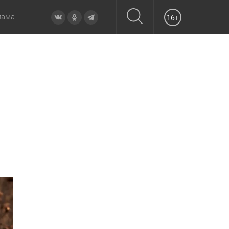
лама
16+
овье
а неделю
Образование
Вчера
Вечерние
Происшествия
Утренние
Официально