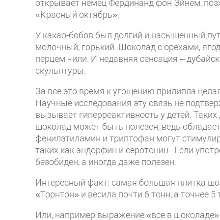
открывает немец Фердинанд фон Эйнем, поз
«Красный октябрь».
У какао-бобов был долгий и насыщенный пут
молочный, горький. Шоколад с орехами, яго
перцем чили. И недавняя сенсация – дубай
скульптуры.
За все это время к угощению прилипла цела
Научные исследования эту связь не подтве
вызывает гиперреактивность у детей. Таких 
шоколад может быть полезен, ведь обладает
фенилэтиламин и триптофан могут стимули
таких как эндорфин и серотонин. Если упот
безобиден, а иногда даже полезен.
Интересный факт: самая большая плитка шо
«Торнтон» и весила почти 6 тонн, а точнее 5
Или, например выражение «все в шоколаде» о