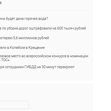
я
ино будет дана горячая вода?
а по уборке дорог оштрафовали на 600 тысяч рублей
лотерею 5,6 миллионов рублей
пели в Копейске в Крещение
изовое место во всероссийском конкурсе в номинации
ь ТОС»
бря сотрудники ГИБДД на 30 минут перекроют