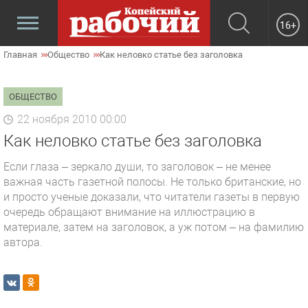
16+
Главная
Общество
Как неловко статье без заголовка
ОБЩЕСТВО
22 ноября 2010 00:00
Как неловко статье без заголовка
Если глаза – зеркало души, то заголовок – не менее
важная часть газетной полосы. Не только британские, но
и просто ученые доказали, что читатели газеты в первую
очередь обращают внимание на иллюстрацию в
материале, затем на заголовок, а уж потом – на фамилию
автора.