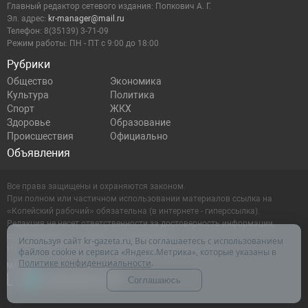
Главный редактор сетевого издания: Попкович А. Г.
Эл. адрес:
kr-manager@mail.ru
Телефон: 8(35139) 3-71-09
Режим работы: ПН - ПТ с 9:00 до 18:00
Рубрики
Общество
Экономика
Культура
Политика
Спорт
ЖКХ
Здоровье
Образование
Происшествия
Официально
Объявления
Все права защищены и охраняются законом.
При полном или частичном использовании материалов ссылка на
«Копейский рабочий» обязательна (в интернете - гиперссылка).
Редакция не несет ответственности за достоверность информации,
содержащейся в рекламных объявлениях.
Используя сайт kr-gazeta.ru, Вы соглашаетесь с использованием
Настоящий ресурс может содержать материалы 16+
файлов cookie и сервиса «Яндекс.Метрика», которые указаны в
Политике конфиденциальности
.
Соглашаюсь