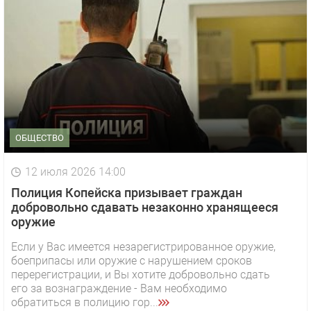
ОБЩЕСТВО
12 июля 2026 14:00
Полиция Копейска призывает граждан
добровольно сдавать незаконно хранящееся
оружие
Если у Вас имеется незарегистрированное оружие,
боеприпасы или оружие с нарушением сроков
перерегистрации, и Вы хотите добровольно сдать
его за вознаграждение - Вам необходимо
обратиться в полицию гор...