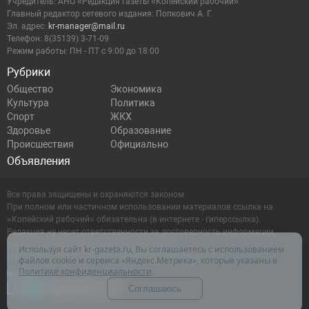
Учредитель: АНО «Редакция газеты «Копейский рабочий»
Главный редактор сетевого издания: Попкович А. Г.
Эл. адрес:
kr-manager@mail.ru
Телефон: 8(35139) 3-71-09
Режим работы: ПН - ПТ с 9:00 до 18:00
Рубрики
Общество
Экономика
Культура
Политика
Спорт
ЖКХ
Здоровье
Образование
Происшествия
Официально
Объявления
Все права защищены и охраняются законом.
При полном или частичном использовании материалов ссылка на
«Копейский рабочий» обязательна (в интернете - гиперссылка).
Редакция не несет ответственности за достоверность информации,
содержащейся в рекламных объявлениях.
Используя сайт kr-gazeta.ru, Вы соглашаетесь с использованием
Настоящий ресурс может содержать материалы 16+
файлов cookie и сервиса «Яндекс.Метрика», которые указаны в
Политике конфиденциальности
.
Соглашаюсь