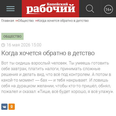
16+
Главная
Общество
Когда хочется обратно в детство
ОБЩЕСТВО
16 мая 2026 15:00
Когда хочется обратно в детство
Вот ты сидишь взрослый человек. Ты умеешь готовить
себе завтрак, платить налоги, принимать сложные
решения и делать вид, что всё под контролем. А потом в
какой-то момент — бах — и тебя накрывает. И ловишь
себя на дурацком желании, чтобы кто-то пришёл, обнял,
пожалел и сказал: «Тише, всё будет хорошо, я всё улажу».