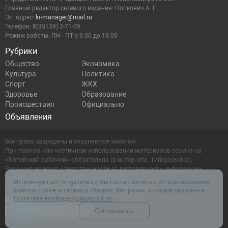
Главный редактор сетевого издания: Попкович А. Г.
Эл. адрес:
kr-manager@mail.ru
Телефон: 8(35139) 3-71-09
Режим работы: ПН - ПТ с 9:00 до 18:00
Рубрики
Общество
Экономика
Культура
Политика
Спорт
ЖКХ
Здоровье
Образование
Происшествия
Официально
Объявления
Все права защищены и охраняются законом.
При полном или частичном использовании материалов ссылка на
«Копейский рабочий» обязательна (в интернете - гиперссылка).
Редакция не несет ответственности за достоверность информации,
содержащейся в рекламных объявлениях.
Используя сайт kr-gazeta.ru, Вы соглашаетесь с использованием
Настоящий ресурс может содержать материалы 16+
файлов cookie и сервиса «Яндекс.Метрика», которые указаны в
Политике конфиденциальности
.
Соглашаюсь