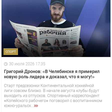
СПОРТ
30 июля 2026 17:35
Григорий Дронов: «В Челябинске я примерил
новую роль лидера и доказал, что я могу!»
Старт предсезонки Континентальной хоккейной
лиги совсем близко. В начале августа клубы будут
выходить из отпусков. Спортивный корреспондент
«Копейского рабочего» поговорил с воспитанником
южно-уральск...