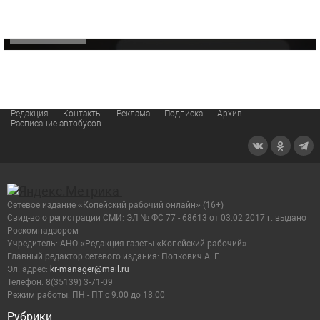
видео компании
ОФИЦИАЛЬНО
Редакция
Контакты
Реклама
Подписка
Архив
Расписание автобусов
Сетевое издание «Копейский рабочий онлайн» (16+)
Cвид-во о регистрации СМИ: ЭЛ № ФС 77 - 68613 от 03.02.2017 г. выдано
Роскомнадзором
Учредитель: АНО «Редакция газеты «Копейский рабочий»
Главный редактор сетевого издания: Попкович А. Г.
Эл. адрес:
kr-manager@mail.ru
Телефон: 8(35139) 3-71-09
Режим работы: ПН - ПТ с 9:00 до 18:00
Рубрики