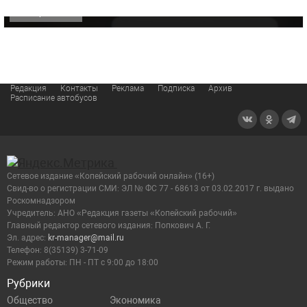
ОФИЦИАЛЬНО
Редакция
Контакты
Реклама
Подписка
Архив
Расписание автобусов
Сетевое издание «Копейский рабочий онлайн» (16+)
Cвид-во о регистрации СМИ: ЭЛ № ФС 77 - 68613 от 03.02.2017 г. выдано
Роскомнадзором
Учредитель: АНО «Редакция газеты «Копейский рабочий»
Главный редактор сетевого издания: Попкович А. Г.
Эл. адрес:
kr-manager@mail.ru
Телефон: 8(35139) 3-71-09
Режим работы: ПН - ПТ с 9:00 до 18:00
Рубрики
Общество
Экономика