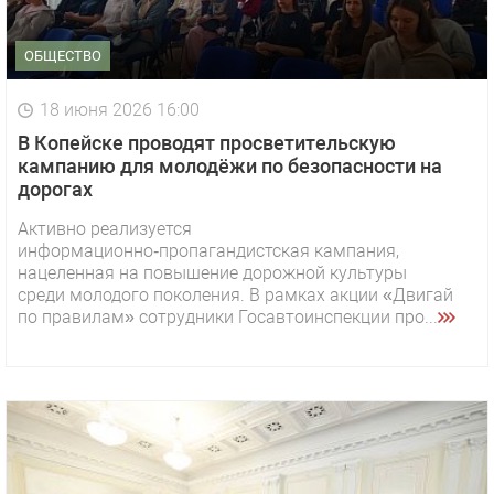
ОБЩЕСТВО
18 июня 2026 16:00
В Копейске проводят просветительскую
кампанию для молодёжи по безопасности на
дорогах
Активно реализуется
информационно‑пропагандистская кампания,
нацеленная на повышение дорожной культуры
среди молодого поколения. В рамках акции «Двигай
по правилам» сотрудники Госавтоинспекции про...