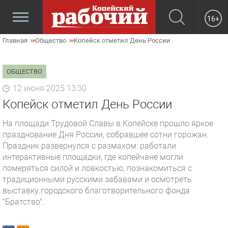
16+
Главная
Общество
Копейск отметил День России
ОБЩЕСТВО
12 июня 2025 13:30
Копейск отметил День России
На площади Трудовой Славы в Копейске прошло яркое
празднование Дня России, собравшее сотни горожан.
Праздник развернулся с размахом: работали
интерактивные площадки, где копейчане могли
померяться силой и ловкостью, познакомиться с
традиционными русскими забавами и осмотреть
выставку городского благотворительного фонда
"Братство".