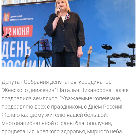
Депутат Собрания депутатов, координатор
"Женского движения" Наталья Никанорова также
поздравила земляков: "Уважаемые копейчане,
поздравляю всех с праздником, с Днём России!
Желаю каждому жителю нашей большой,
многонациональной страны благополучия,
процветания, крепкого здоровья, мирного неба.