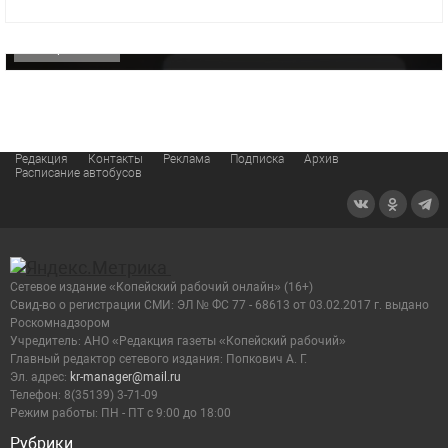
видео компании
ОФИЦИАЛЬНО
Редакция
Контакты
Реклама
Подписка
Архив
Расписание автобусов
Сетевое издание «Копейский рабочий онлайн» (16+)
Cвид-во о регистрации СМИ: ЭЛ № ФС 77 - 68613 от 03.02.2017 г. выдано
Роскомнадзором
Учредитель: АНО «Редакция газеты «Копейский рабочий»
Главный редактор сетевого издания: Попкович А. Г.
Эл. адрес:
kr-manager@mail.ru
Телефон: 8(35139) 3-71-09
Режим работы: ПН - ПТ с 9:00 до 18:00
Рубрики