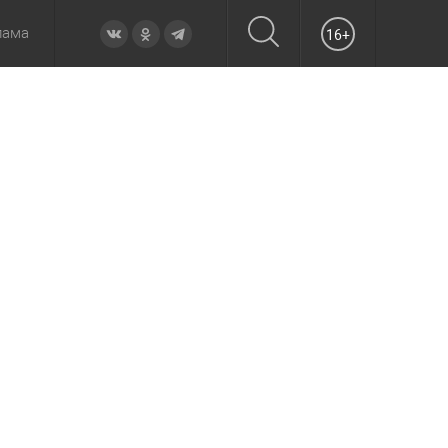
лама
16+
овье
а неделю
Образование
Вчера
Вечерние
Происшествия
Утренние
Официально