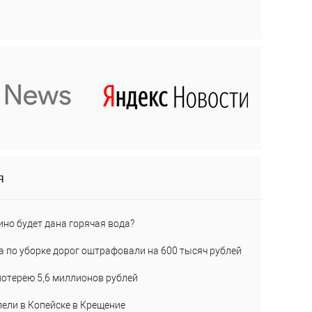
я
ино будет дана горячая вода?
а по уборке дорог оштрафовали на 600 тысяч рублей
лотерею 5,6 миллионов рублей
пели в Копейске в Крещение