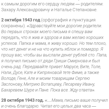
к самым дорогим его сердцу людям — родителям:
Захару Алек­сандровичу и Наталье Степановне.
2 октября 1943 год
(орфо­графия и пунктуация
сохранены).
«Здравствуйте мои дорогие роди­тели.
Во первых строках моего пись­ма я спешу вам
передать, что я жив и здоров и вам желаю хороших
успе­хов. Папка и мама, я живу хорошо. Но тем плохо,
что нет денег и не на что купить яблок и помидор. Я
прошу вас, чтобы вы выслали денег рублей сто. Папа,
я получил письмо от дяди Гриши Смирнова и был
очень рад. Передавайте привет Марусе, Вите, Толе,
Нэли, Дусе, Кате и Кипря­новой тете Фиме, а также
Володе, Гене, Але и моим товарищам Сер­гею
Заслонову, Митрию Вотапцеву, Лесареву Ивану,
Бахаревем Шуре и Пане. Пока все. Жду ответа».
28 октября 1943 год.
«…Мама, письмо ваше получил
и очень бла­годарю. Читал его целых два часа —