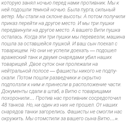
которую занял но­чью перед нами противник. Мы к
ней подошли темной ночью. Была пурга, сильный
ветер. Мы стали на склоне высоты. А потом получили
приказ перейти на другое место. И мы три пушки
передвинули на другое ме­сто. А вашего Вити пушка
осталась. Когда эти три пушки мы перевезли, машина
пошла за оставшейся пуш­кой. И ваш сын поехал с
товарищем. Но они не успели доехать — подошел
вражеский танк и двумя снарядами убил наших
товарищей. Двое суток они пролежали на
нейтральной по­лосе — фашисты никого не подпу­
скали. Потом пошли разведчики и скрытно
подползли к ним и принесли в расположение части.
Документы сдали в штаб, а Витю с товарищами
похоронили… Против нас противник сосредоточил
48 танков. Но, ни один из них не прошел. От наших
снаря­дов танки загорелись. Фашисты не смогли нас
окружить. Мы отомстили за вашего сына Витю…».