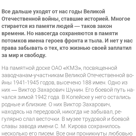
Все дальше уходят от нас годы Великой
Отечественной войны, ставшие историей. Многое
стирается из памяти людей — таков закон
времени. Но навсегда сохраняются в памяти
потомков имена героев фронта и тыла. И нет у нас
права забывать о тех, кто жизнью своей заплатил
за мир и свободу.
На памятной доске ОАО «КМЗ», посвященной
заводчанам-участ­никам Великой Отечественной во­
йны 1941-1945 годов, высечено 188 имен. Одно из
них — Виктор Заха­рович Шунин. Его боевой путь на­
чался зимой 1942 года. В Копейске у него остались
родные и близкие. О них Виктор Захарович,
находясь на передовой, никогда не забывал, ре­
гулярно слал весточки. В музее тру­довой и боевой
славы завода имени С. М. Кирова сохранилось
несколько его писем. Все они проникнуты лю­бовью