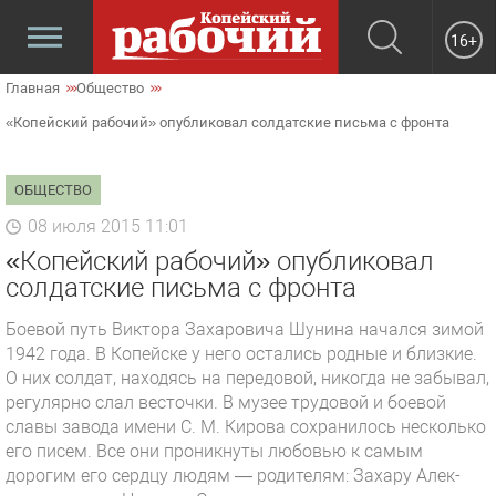
16+
Главная
Общество
«Копейский рабочий» опубликовал солдатские письма с фронта
ОБЩЕСТВО
08 июля 2015 11:01
«Копейский рабочий» опубликовал
солдатские письма с фронта
Боевой путь Виктора Заха­ровича Шунина на­чался зимой
1942 года. В Копейске у него остались родные и близкие.
О них солдат, находясь на передовой, никогда не забывал,
ре­гулярно слал весточки. В музее тру­довой и боевой
славы завода имени С. М. Кирова сохранилось несколько
его писем. Все они проникнуты лю­бовью к самым
дорогим его сердцу людям — родителям: Захару Алек­