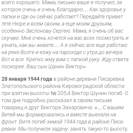
всего хорошего. Мама, письмо ваше я получил, за
которое очень и очень благодарю… Как здоровье у
папки и где он сейчас работает? Передайте привет
тете Нюре и всем своим, а еще моим друзьям,
особенно За­слонову Сергею. Мама, я очень об вас
скучаю. Мне очень хочется на вас всех посмотреть и
узнать, как вы живете… А я сейчас все еще ра­ботаю
на реке Волге и езжу на па­роходе с утра до вечера.
Вот и все. Крепко жму вам с папкой руку. Жду ответа
поскорее. Ваш сын Шунин Виктор»
.
28 января 1944 года
в районе деревни Писаревка
Златопольско­го района Кировоградской области
при взятии высоты № 205,4 Виктор Шунин погиб. О
том дне подробно рассказал в своем письме
товарищ и друг Виктора Захаровича:
«…С ва­шим
Витей мы формировались и вместе выехали на
фронт. Витя по­гиб зимой 1944 года в районе Писа­
ревки. Мы получили задачу: занять такую-то высоту,