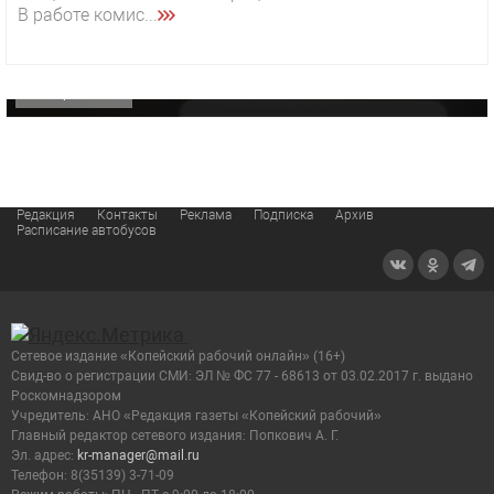
В работе комис...
«Звезда» Метрана стала главным героем нового
видео компании
ОФИЦИАЛЬНО
Редакция
Контакты
Реклама
Подписка
Архив
Расписание автобусов
Сетевое издание «Копейский рабочий онлайн» (16+)
Cвид-во о регистрации СМИ: ЭЛ № ФС 77 - 68613 от 03.02.2017 г. выдано
Роскомнадзором
Учредитель: АНО «Редакция газеты «Копейский рабочий»
Главный редактор сетевого издания: Попкович А. Г.
Эл. адрес:
kr-manager@mail.ru
Телефон: 8(35139) 3-71-09