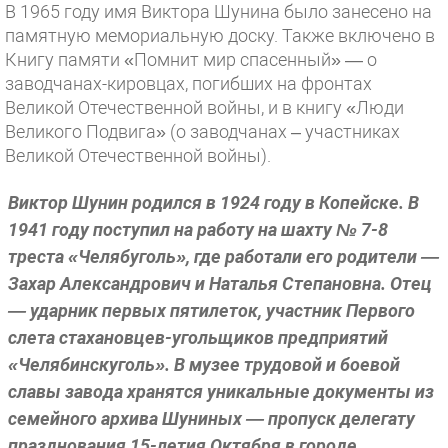
В 1965 году имя Виктора Шунина было занесено на
памятную мемо­риальную доску. Также включено в
Книгу памяти «Помнит мир спасен­ный» — о
заводчанах-кировцах, по­гибших на фронтах
Великой Отече­ственной войны, и в книгу «Люди
Великого Подвига» (о заводчанах – участниках
Великой Отечествен­ной войны).
Виктор Шунин родился в 1924 году в Копейске. В
1941 году посту­пил на работу на шахту № 7-8
треста «Челябуголь», где работали его родители —
Захар Александрович и Наталья Степановна. Отец
— ударник первых пятилеток, участник Первого
слета стаханов­цев-угольщиков предприятий
«Челябинскуголь». В музее трудовой и боевой
славы завода хранятся уникальные документы из
семей­ного архива Шуниных — пропуск делегату
празднования 15-летия Октября в городе