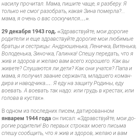
насилу прочитал. Мама, пишите чаще, я разберу. Я
только не смог разобрать, какая Зина померла?...
мама, я очень о вас соскучился…».
29 декабря 1943 год.
«Здрав­ствуйте, мои дорогие
родители и еще здравствуйте дорогие мои любимые
братцы и сестрицы: Ан­дрюшенька, Леничка, Витенька,
Володенька, Зиночка, Галинка! Спе­шу передать, что я
жив и здоров и желаю вам всего хорошего. Как вы
живете? Слушаются ли дети? Как они учатся? Папа и
мама, я получил звание сержанта, младшего коман­
дира и наводчика…. Я еду на защиту Родины, еду
воевать. А воевать так надо: или грудь в крестах, или
голо­ва в кустах».
В одном из последних писем, датированном
январем 1944 года
он писал:
«Здравствуйте, мои до­
рогие родители! Во первых строках моего письма
спешу сообщить, что я жив и здоров, желаю и вам