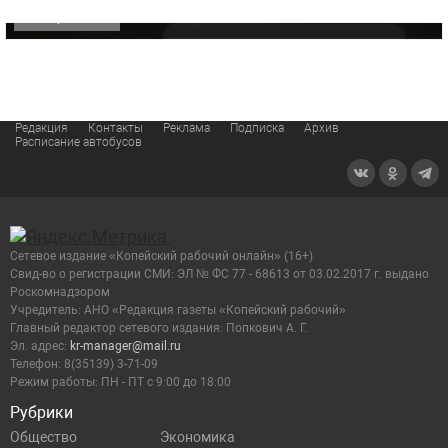
ОФИЦИАЛЬНО
Редакция
Контакты
Реклама
Подписка
Архив
Расписание автобусов
Сетевое издание «Копейский рабочий онлайн» (16+)
Cвид-во о регистрации СМИ: ЭЛ № ФС 77 - 68613 от 03.02.2017 г. выдано
Роскомнадзором
Учредитель: АНО «Редакция газеты «Копейский рабочий»
Главный редактор сетевого издания: Попкович А. Г.
Эл. адрес:
kr-manager@mail.ru
Телефон: 8(35139) 3-71-09
Режим работы: ПН - ПТ с 9:00 до 18:00
Рубрики
Общество
Экономика