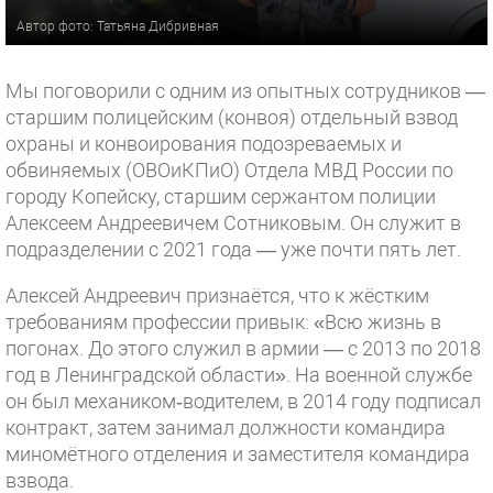
Автор фото: Татьяна Дибривная
Мы поговорили с одним из опытных сотрудников —
старшим полицейским (конвоя) отдельный взвод
охраны и конвоирования подозреваемых и
обвиняемых (ОВОиКПиО) Отдела МВД России по
городу Копейску, старшим сержантом полиции
Алексеем Андреевичем Сотниковым. Он служит в
подразделении с 2021 года — уже почти пять лет.
Алексей Андреевич признаётся, что к жёстким
требованиям профессии привык: «Всю жизнь в
погонах. До этого служил в армии — с 2013 по 2018
год в Ленинградской области». На военной службе
он был механиком‑водителем, в 2014 году подписал
контракт, затем занимал должности командира
миномётного отделения и заместителя командира
взвода.