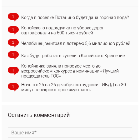
1
Когда в поселке Потанино будет дана горячая вода?
Копейского подрядчика по уборке дорог
1
оштрафовали на 600 тысяч рублей
2
Челябинец выиграл в лотерею 5,6 миллионов рублей
1
Как будут работать купели в Копейске в Крещение
Копейчанка заняла призовое место во
1
всероссийском конкурсе в номинации «Лучший
председатель ТОС»
Ночью с 25 на 26 декабря сотрудники ГИБДД на 30
1
минут перекроют проезжую часть
Оставить комментарий