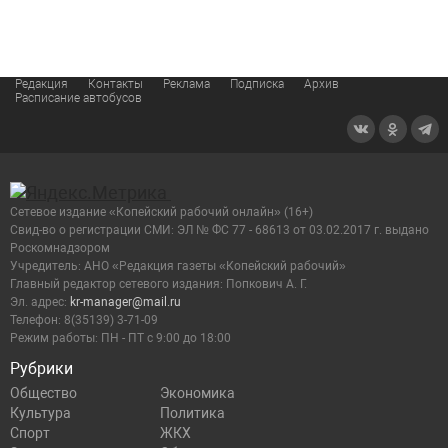
Редакция
Контакты
Реклама
Подписка
Архив
Расписание автобусов
Сетевое издание «Копейский рабочий онлайн» (16+)
Cвид-во о регистрации СМИ: ЭЛ № ФС 77 - 68613 от 03.02.2017 г. выдано
Роскомнадзором
Учредитель: АНО «Редакция газеты «Копейский рабочий»
Главный редактор сетевого издания: Попкович А. Г.
Эл. адрес:
kr-manager@mail.ru
Телефон: 8(35139) 3-71-09
Режим работы: ПН - ПТ с 9:00 до 18:00
Рубрики
Общество
Экономика
Культура
Политика
Спорт
ЖКХ