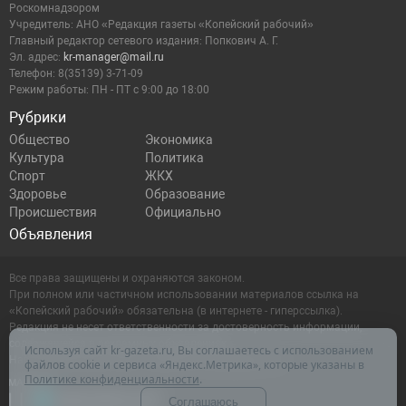
Роскомнадзором
Учредитель: АНО «Редакция газеты «Копейский рабочий»
Главный редактор сетевого издания: Попкович А. Г.
Эл. адрес:
kr-manager@mail.ru
Телефон: 8(35139) 3-71-09
Режим работы: ПН - ПТ с 9:00 до 18:00
Рубрики
Общество
Экономика
Культура
Политика
Спорт
ЖКХ
Здоровье
Образование
Происшествия
Официально
Объявления
Все права защищены и охраняются законом.
При полном или частичном использовании материалов ссылка на
«Копейский рабочий» обязательна (в интернете - гиперссылка).
Редакция не несет ответственности за достоверность информации,
содержащейся в рекламных объявлениях.
Используя сайт kr-gazeta.ru, Вы соглашаетесь с использованием
Настоящий ресурс может содержать материалы 16+
файлов cookie и сервиса «Яндекс.Метрика», которые указаны в
Политике конфиденциальности
.
Соглашаюсь