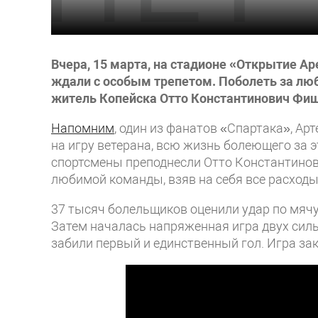
Вчера, 15 марта, на стадионе «Открытие Ар
ждали с особым трепетом. Поболеть за л
житель Копейска Отто Константинович Фи
Напомним
, один из фанатов «Спартака», Ар
на игру ветерана, всю жизнь болеющего за 
спортсмены преподнесли Отто Константинов
любимой команды, взяв на себя все расходы
37 тысяч болельщиков оценили удар по мячу
Затем началась напряженная игра двух сил
забили первый и единственный гол. Игра зак