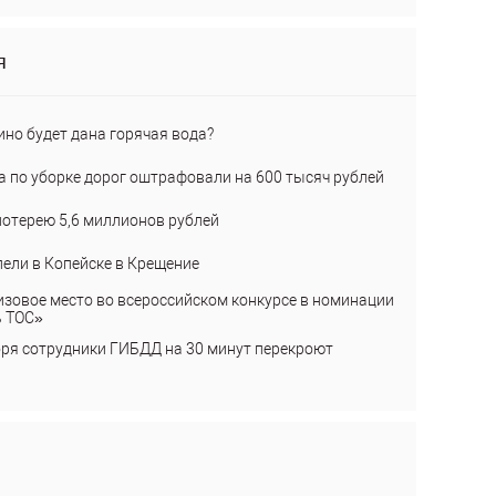
я
ино будет дана горячая вода?
а по уборке дорог оштрафовали на 600 тысяч рублей
лотерею 5,6 миллионов рублей
пели в Копейске в Крещение
изовое место во всероссийском конкурсе в номинации
ь ТОС»
бря сотрудники ГИБДД на 30 минут перекроют