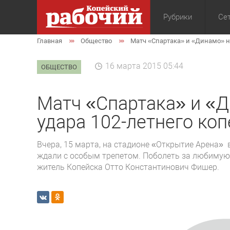
Рубрики
Сет
Главная
Общество
Матч «Спартака» и «Динамо» н
Общество
Экон
16 марта 2015 05:44
ОБЩЕСТВО
Матч «Спартака» и «Д
удара 102-летнего ко
Вчера, 15 марта, на стадионе «Открытие Арена» 
ждали с особым трепетом. Поболеть за любиму
житель Копейска Отто Константинович Фишер.