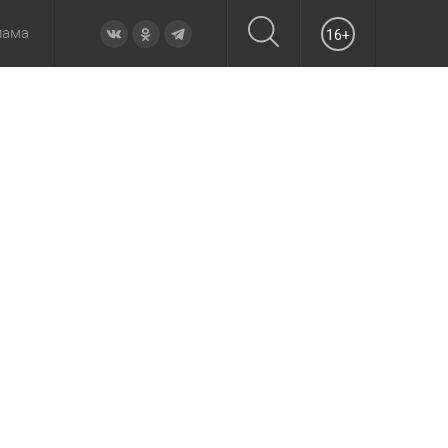
лама
16+
овье
а неделю
Образование
Вчера
Вечерние
Происшествия
Утренние
Официально