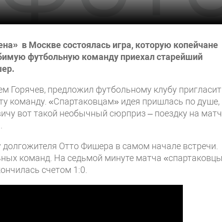
ена» в Москве состоялась игра, которую копейчане
юбимую футбольную команду приехал старейший
шер.
тем Горячев, предложил футбольному клубу пригласи
эту команду. «Спартаковцам» идея пришлась по душе,
ичу вот такой необычный сюрприз – поездку на матч
.
 долгожителя Отто Фишера в самом начале встречи.
ьных команд. На седьмой минуте матча «спартаковц
ончилась счетом 1:0.