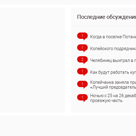
Последние обсуждени
1
Когда в поселке Потан
1
Копейского подрядчик
2
Челябинец выиграл в 
1
Как будут работать ку
Копейчанка заняла пр
1
«Лучший председател
Ночью с 25 на 26 дека
1
проезжую часть