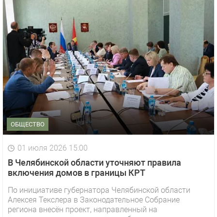
ОБЩЕСТВО
01 июля 2026 15:00
В Челябинской области уточняют правила
включения домов в границы КРТ
По инициативе губернатора Челябинской области
Алексея Текслера в Законодательное Собрание
1 видео
СМОТРЕТЬ
региона внесён проект, направленный на