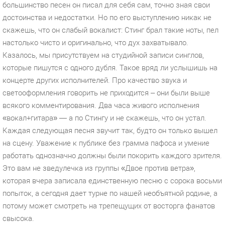
большинство песен он писал для себя сам, точно зная свои
достоинства и недостатки. Но по его выступлению никак не
скажешь, что он слабый вокалист: Стинг брал такие ноты, пел
настолько чисто и оригинально, что дух захватывало.
Казалось, мы присутствуем на студийной записи синглов,
которые пишутся с одного дубля. Такое вряд ли услышишь на
концерте других исполнителей. Про качество звука и
светооформления говорить не приходится – они были выше
всякого комментирования. Два часа живого исполнения
«вокал+гитара» — а по Стингу и не скажешь, что он устал.
Каждая следующая песня звучит так, будто он только вышел
на сцену. Уважение к публике без грамма пафоса и умение
работать однозначно должны были покорить каждого зрителя.
Это вам не зведулечка из группы «Двое против ветра»,
которая вчера записала единственную песню с сорока восьми
попыток, а сегодня дает турне по нашей необъятной родине, а
потому может смотреть на трепещущих от восторга фанатов
свысока.