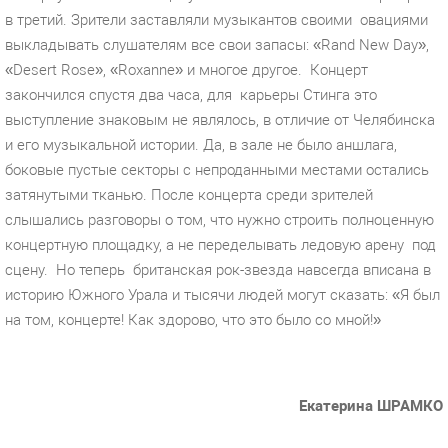
в третий. Зрители заставляли музыкантов своими
овациями
выкладывать слушателям все свои запасы: «Rand New Day»,
«Desert Rose», «Roxanne» и многое другое.
Концерт
закончился спустя два часа, для
карьеры Стинга это
выступление знаковым не являлось, в отличие от Челябинска
и его музыкальной истории. Да, в зале не было аншлага,
боковые пустые секторы с непроданными местами остались
затянутыми тканью. После концерта среди зрителей
слышались разговоры о том, что нужно строить полноценную
концертную площадку, а не переделывать ледовую арену
под
сцену.
Но теперь
британская рок-звезда навсегда вписана в
историю Южного Урала и тысячи людей могут сказать: «Я был
на том, концерте! Как здорово, что это было со мной!»
Екатерина ШРАМКО