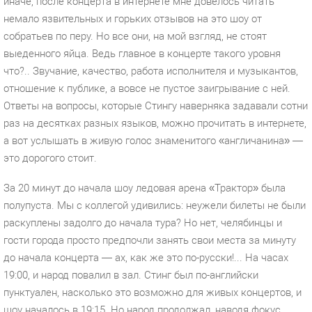
иначе, после концерта в интернете мне довелось читать
немало язвительных и горьких отзывов на это шоу от
собратьев по перу. Но все они, на мой взгляд, не стоят
выеденного яйца. Ведь главное в концерте такого уровня
что?.. Звучание, качество, работа исполнителя и музыкантов,
отношение к публике, а вовсе не пустое заигрывание с ней.
Ответы на вопросы, которые Стингу наверняка задавали сотни
раз на десятках разных языков, можно прочитать в интернете,
а вот услышать в живую голос знаменитого «англичанина» —
это дорогого стоит.
За 20 минут до начала шоу ледовая арена «Трактор» была
полупуста. Мы с коллегой удивились: неужели билеты не были
раскуплены задолго до начала тура? Но нет, челябинцы и
гости города просто предпочли занять свои места за минуту
до начала концерта — ах, как же это по-русски!... На часах
19:00, и народ повалил в зал. Стинг был по-английски
пунктуален, насколько это возможно для живых концертов, и
шоу началось в 19:15. Но народ продолжал, наводя фокус