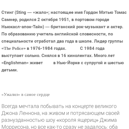
Стинг (Sting — «жало»; настоящее имя Гордон Мэтью Томас
Самнер, родился 2 октября 1951, в портовом городе
Ньюкасл-апон-Тайн) — британский рок-музыкант и актер.
По образованию учитель английской словесности, по
специальности отработал два года в школе. Лидер группы
«
» в 1976-1984 годах.
С 1984 года
The Police
выступает сольно. Снялся в 16 кинолентах. Много лет
«Englishman» живет
в Нью-Йорке с супругой и шестью
детьми.
«Ужалил» в самое сердце
Всегда мечтала побывать на концерте великого
Джона Леннона, на живом и потрясающем своей
разнузданностью шоу «короля ящериц» Джима
Моррисона, но все как-то сразу не задалось: оба