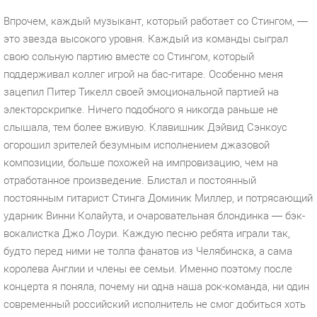
Впрочем, каждый музыкант, который работает со Стингом, —
это звезда высокого уровня. Каждый из команды сыграл
свою сольную партию вместе со Стингом, который
поддерживал коллег игрой на бас-гитаре. Особенно меня
зацепил Питер Тикелл своей эмоциональной партией на
электорскрипке. Ничего подобного я никогда раньше не
слышала, тем более вживую. Клавишник Дэйвид Сэнкоус
огорошил зрителей безумным исполнением джазовой
композиции, больше похожей на импровизацию, чем на
отработанное произведение. Блистал и постоянный
постоянным гитарист Стинга Доминик Миллер, и потрясающий
ударник Винни Колайута, и очаровательная блондинка — бэк-
вокалистка Джо Лоури. Каждую песню ребята играли так,
будто перед ними не толпа фанатов из Челябинска, а сама
королева Англии и члены ее семьи. Именно поэтому после
концерта я поняла, почему ни одна наша рок-команда, ни один
современный российский исполнитель не смог добиться хоть