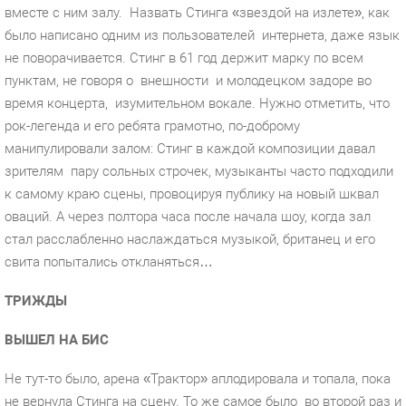
вместе с ним залу.
Назвать Стинга «звездой на излете», как
было написано одним из пользователей
интернета, даже язык
не поворачивается. Стинг в 61 год держит марку по всем
пунктам, не говоря о
внешности
и молодецком задоре во
время концерта,
изумительном вокале. Нужно отметить, что
рок-легенда и его ребята грамотно, по-доброму
манипулировали залом: Стинг в каждой композиции давал
зрителям
пару сольных строчек, музыканты часто подходили
к самому краю сцены, провоцируя публику на новый шквал
оваций. А через полтора часа после начала шоу, когда зал
стал расслабленно наслаждаться музыкой, британец и его
свита попытались откланяться…
ТРИЖДЫ
ВЫШЕЛ НА БИС
Не тут-то было, арена «Трактор» аплодировала и топала, пока
не вернула Стинга на сцену. То же самое было
во второй раз и