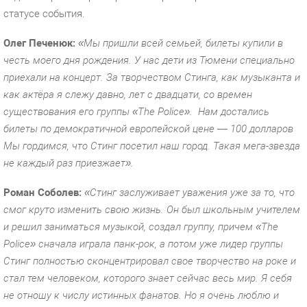
статусе события.
Олег Печенюк:
«Мы пришли всей семьей, билеты купили в
честь моего дня рождения. У нас дети из Тюмени специально
приехали на концерт. За творчеством Стинга, как музыканта и
как актёра я слежу давно, лет с двадцати, со времен
существования его группы «The Police».
Нам достались
билеты по демократичной европейской цене — 100 долларов
Мы гордимся, что Стинг посетил наш город. Такая мега-звезда
не каждый раз приезжает».
Роман Соболев:
«Стинг заслуживает уважения уже за то, что
смог круто изменить свою жизнь. Он был школьным учителем
и решил заниматься музыкой, создал группу, причем «The
Police» сначала играла панк-рок, а потом уже лидер группы
Стинг полностью сконцентрировал свое творчество на роке и
стал тем человеком, которого знает сейчас весь мир. Я себя
не отношу к числу истинных фанатов. Но я очень люблю и