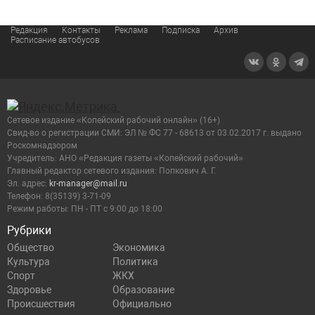
Редакция
Контакты
Реклама
Подписка
Архив
Расписание автобусов
Сетевое издание «Копейский рабочий онлайн» (16+)
Cвид-во о регистрации СМИ: ЭЛ № ФС 77 - 68613 от 03.02.2017 г. выдано
Роскомнадзором
Учредитель: АНО «Редакция газеты «Копейский рабочий»
Главный редактор сетевого издания: Попкович А. Г.
Эл. адрес:
kr-manager@mail.ru
Телефон: 8(35139) 3-71-09
Режим работы: ПН - ПТ с 9:00 до 18:00
Рубрики
Общество
Экономика
Культура
Политика
Спорт
ЖКХ
Здоровье
Образование
Происшествия
Официально