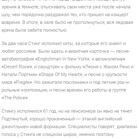
зрения в темноте, отыскивать свои места уже после начала
шоу, чем порядочно раздражал тех, кто пришел на концерт
вовремя. В итоге, в зале было не протолкнуться, вся ледовая
арена была забита полностью.
За два часа Стинг исполнил хиты, за которые его знают и
любят россияне. Были здесь и визитная карточка — песня-
автобиография «Englishman In New York», и великолепная
«Desert Rose», и саундтрек к фильму «Леон» с Жаном Рено и
Натали Портман «Shape Of My Heart», и песня о хрупкости
мира «Fragile». Но зажигали поклонники и под легкие рок-н-
рольные композиции, и песни времен его работы в группе
«The Police».
Стингу исполнился 61 год, но на пенсионера он явно не тянет.
Подтянутый, хорошо прокаченный — этакий английский
джентльмен новой формации. Специалисты говорят, диапазон
голоса у Стинга не слишком широк, именно поэтому