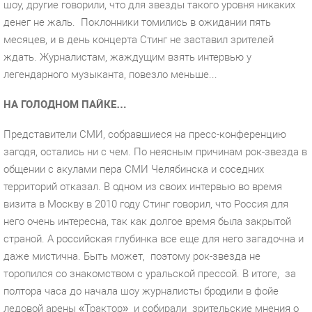
шоу, другие говорили, что для звезды такого уровня никаких
денег не жаль.
Поклонники томились в ожидании пять
месяцев, и в день концерта Стинг не заставил зрителей
ждать. Журналистам, жаждущим взять интервью у
легендарного музыканта, повезло меньше...
НА ГОЛОДНОМ ПАЙКЕ…
Представители СМИ, собравшиеся на пресс-конференцию
загодя, остались ни с чем. По неясным причинам рок-звезда в
общении с акулами пера СМИ Челябинска и соседних
территорий отказал. В одном из своих интервью во время
визита в Москву в 2010 году Стинг говорил, что Россия для
него очень интересна, так как долгое время была закрытой
страной. А российская глубинка все еще для него загадочна и
даже мистична. Быть может,
поэтому рок-звезда не
торопился со знакомством с уральской прессой. В итоге,
за
полтора часа до начала шоу журналисты бродили в фойе
ледовой арены «Трактор»
и собирали
зрительские мнения о