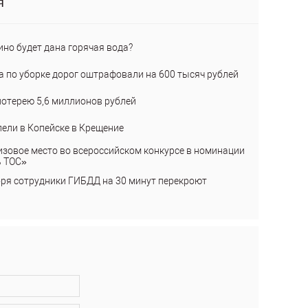
я
ино будет дана горячая вода?
а по уборке дорог оштрафовали на 600 тысяч рублей
лотерею 5,6 миллионов рублей
пели в Копейске в Крещение
изовое место во всероссийском конкурсе в номинации
ь ТОС»
бря сотрудники ГИБДД на 30 минут перекроют