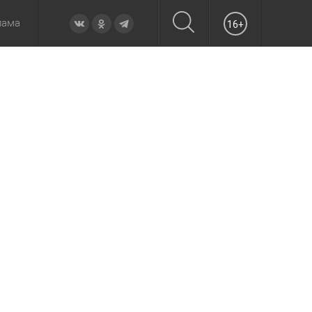
лама
16+
овье
а неделю
Образование
Вчера
Вечерние
Происшествия
Утренние
Официально