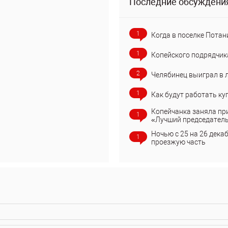
Последние обсуждени
1
Когда в поселке Потан
1
Копейского подрядчик
2
Челябинец выиграл в 
1
Как будут работать ку
Копейчанка заняла пр
1
«Лучший председател
Ночью с 25 на 26 дека
1
проезжую часть