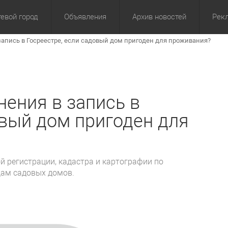
евой город
Объявления
Архив новостей
Рек
запись в Госреестре, если садовый дом пригоден для проживания?
омика
Культура
Политика
За сутки
Спорт
За 3 дня
ЖКХ
Здор
З
нения в запись в
овый дом пригоден для
 регистрации, кадастра и картографии по
цам садовых домов.