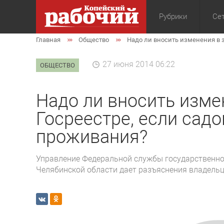
Рубрики
Сет
Главная
Общество
Надо ли вносить изменения в 
Общество
Экон
27 июня 2014 06:22
ОБЩЕСТВО
Надо ли вносить изме
Госреестре, если сад
проживания?
Управление Федеральной службы государственной
Челябинской области дает разъяснения владель