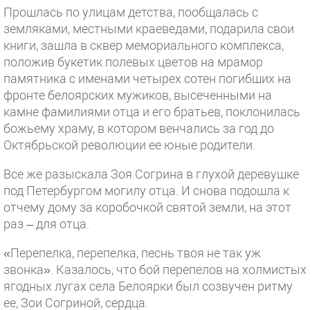
Прошлась по улицам детства, пообщалась с
земляками, местными краеведами, подарила свои
книги, зашла в сквер мемориального комплекса,
положив букетик полевых цветов на мрамор
памятника с именами четырех сотен погибших на
фронте белоярских мужиков, высеченными на
камне фамилиями отца и его братьев, поклонилась
божьему храму, в котором венчались за год до
Октябрьской революции ее юные родители.
Все же разыскала Зоя Согрина в глухой деревушке
под Петербургом могилу отца. И снова подошла к
отчему дому за коробочкой святой земли, на этот
раз – для отца.
«Перепелка, перепелка, песнь твоя не так уж
звонка». Казалось, что бой перепелов на холмистых
ягодных лугах села Белоярки был созвучен ритму
ее, Зои Согриной, сердца.