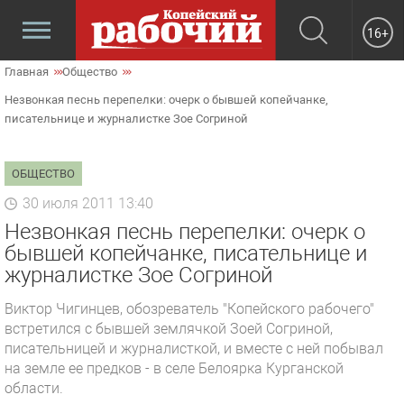
16+
Главная
Общество
Незвонкая песнь перепелки: очерк о бывшей копейчанке,
писательнице и журналистке Зое Согриной
ОБЩЕСТВО
30 июля 2011 13:40
Незвонкая песнь перепелки: очерк о
бывшей копейчанке, писательнице и
журналистке Зое Согриной
Виктор Чигинцев, обозреватель "Копейского рабочего"
встретился с бывшей землячкой Зоей Согриной,
писательницей и журналисткой, и вместе с ней побывал
на земле ее предков - в селе Белоярка Курганской
области.