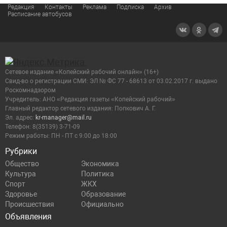
Редакция
Контакты
Реклама
Подписка
Архив
Расписание автобусов
Сетевое издание «Копейский рабочий онлайн» (16+)
Cвид-во о регистрации СМИ: ЭЛ № ФС 77 - 68613 от 03.02.2017 г. выдано
Роскомнадзором
Учредитель: АНО «Редакция газеты «Копейский рабочий»
Главный редактор сетевого издания: Попкович А. Г.
Эл. адрес:
kr-manager@mail.ru
Телефон: 8(35139) 3-71-09
Режим работы: ПН - ПТ с 9:00 до 18:00
Рубрики
Общество
Экономика
Культура
Политика
Спорт
ЖКХ
Здоровье
Образование
Происшествия
Официально
Объявления