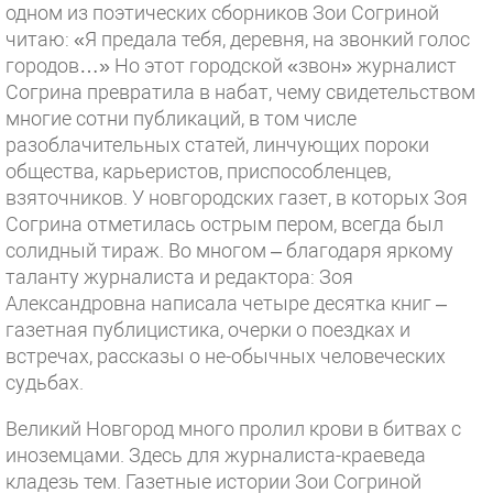
одном из поэтических сборников Зои Согриной
читаю: «Я предала тебя, деревня, на звонкий голос
городов…» Но этот городской «звон» журналист
Согрина превратила в набат, чему свидетельством
многие сотни публикаций, в том числе
разоблачительных статей, линчующих пороки
общества, карьеристов, приспособленцев,
взяточников. У новгородских газет, в которых Зоя
Согрина отметилась острым пером, всегда был
солидный тираж. Во многом – благодаря яркому
таланту журналиста и редактора: Зоя
Александровна написала четыре десятка книг –
газетная публицистика, очерки о поездках и
встречах, рассказы о не-обычных человеческих
судьбах.
Великий Новгород много пролил крови в битвах с
иноземцами. Здесь для журналиста-краеведа
кладезь тем. Газетные истории Зои Согриной