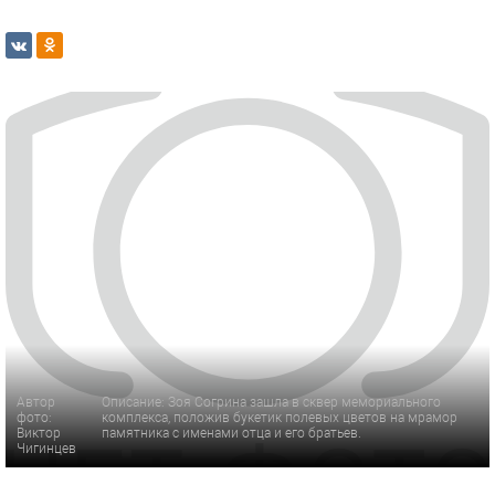
Автор
Описание: Зоя Согрина зашла в сквер мемориального
фото:
комплекса, положив букетик полевых цветов на мрамор
Виктор
памятника с именами отца и его братьев.
Чигинцев