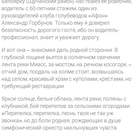
Белоярку (Щучанский район) нас повез ее ровесник,
водитель с 60-летним стажем, один из
руководителей клуба голубеводов «Афон»
Александр Горбунов. Только ему я доверил
безопасность дорогого гостя, ибо он водитель-
профессионал, знает и уважает дорогу.
И вот она – знакомая даль родной сторонки. В
глубокой лощине вьется в солнечном свечении
лента реки Миасс, за мостом, на речном косогоре, –
отчий дом, поодаль на холме стоит, возвышаясь
над селом, красивый храм с куполами, крестами, но
требующий реставрации.
Яркое солнце, белые облака, лента реки, поляны с
клубникой, бой перепелов за сельскими огородами.
«Перепелка, перепелка, песнь твоя не так уж
звонка», но до боли родная, рождающая в душе
симфонический оркестр нахлынувших чувств.