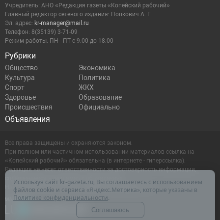
Учредитель: АНО «Редакция газеты «Копейский рабочий»
Главный редактор сетевого издания: Попкович А. Г.
Эл. адрес:
kr-manager@mail.ru
Телефон: 8(35139) 3-71-09
Режим работы: ПН - ПТ с 9:00 до 18:00
Рубрики
Общество
Экономика
Культура
Политика
Спорт
ЖКХ
Здоровье
Образование
Происшествия
Официально
Объявления
Все права защищены и охраняются законом.
При полном или частичном использовании материалов ссылка на
«Копейский рабочий» обязательна (в интернете - гиперссылка).
Редакция не несет ответственности за достоверность информации,
содержащейся в рекламных объявлениях.
Используя сайт kr-gazeta.ru, Вы соглашаетесь с использованием
Настоящий ресурс может содержать материалы 16+
файлов cookie и сервиса «Яндекс.Метрика», которые указаны в
Политике конфиденциальности
.
Соглашаюсь