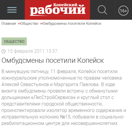
16+
Главная
Общество
Омбудсмены посетили Копейск
ОБЩЕСТВО
15 февраля 2011 13:37
Омбудсмены посетили Копейск
В минувшую пятницу, 11 февраля, Копейск посетили
южноуральские уполномоченные по правам человека
Алексей Севастьянов и Маргарита Павлова. В ходе
визита омбудсмены провели встречу с обманутыми
дольщиками «ЛесСтройСервиса» и круглый стол с
представителями городской общественности,
проинспектировали изолятор временного содержания и
исправительную колонию №15, побывали в социально-
реабилитационном центре для несовершеннолетних.