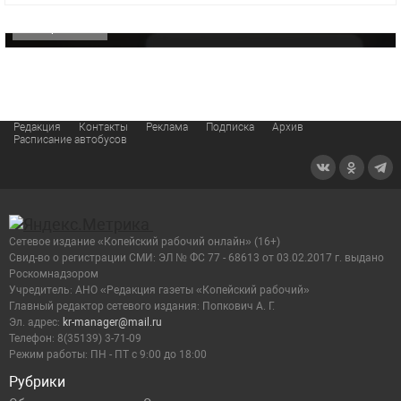
ОФИЦИАЛЬНО
Редакция
Контакты
Реклама
Подписка
Архив
Расписание автобусов
Сетевое издание «Копейский рабочий онлайн» (16+)
Cвид-во о регистрации СМИ: ЭЛ № ФС 77 - 68613 от 03.02.2017 г. выдано
Роскомнадзором
Учредитель: АНО «Редакция газеты «Копейский рабочий»
Главный редактор сетевого издания: Попкович А. Г.
Эл. адрес:
kr-manager@mail.ru
Телефон: 8(35139) 3-71-09
Режим работы: ПН - ПТ с 9:00 до 18:00
Рубрики