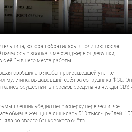
ительница, которая обратилась в полицию после
 началось с звонка в мессенджере от девушки,
 с её бывшего места работы.
ившая сообщила о якобы произошедшей утечке
ил мужчина, выдававший себя за сотрудника ФСБ. Он
ытались осуществить перевод средств на нужды СВУ, 
оумышленник убедил пенсионерку перевести все
тате обмана женщина лишилась 510 тысяч рублей: 15
сняла со своего банковского счёта.