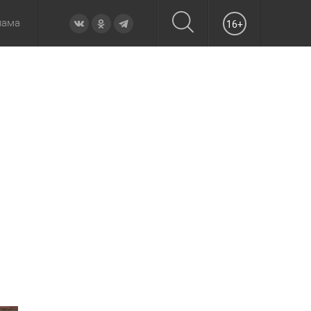
лама
16+
овье
а неделю
Образование
Вчера
Вечерние
Происшествия
Утренние
Официально