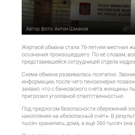
Автор фото: Антон Шмаков
Жертвой обмана стала 76-летняя местная ж
осознания произошедшего. По её словам, всё
представившейся сотрудницей отдела кадров
Схема обмана развивалась поэтапно. Звон
информации, после чего пенсионерке позвон
заявил, что с банковского счёта женщины п
пригрозил уголовной ответственностью.
Под предлогом безопасности сбережений зл
накопления на «безопасный счёт». В резуль
тысяч хранились дома, а ещё 360 тысяч она 