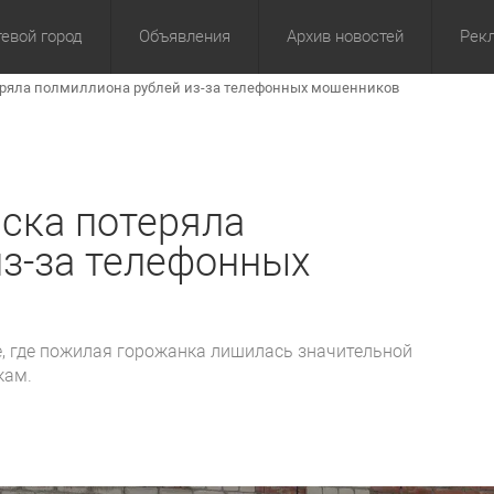
евой город
Объявления
Архив новостей
Рек
еряла полмиллиона рублей из-за телефонных мошенников
омика
Культура
Политика
За сутки
Спорт
За 3 дня
ЖКХ
Здор
З
ска потеряла
з-за телефонных
, где пожилая горожанка лишилась значительной
кам.