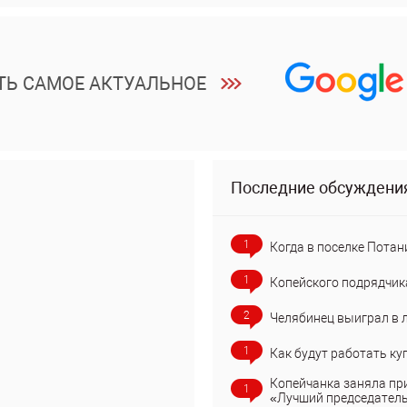
ТЬ САМОЕ АКТУАЛЬНОЕ
Последние обсуждени
1
Когда в поселке Потан
1
Копейского подрядчик
2
Челябинец выиграл в 
1
Как будут работать ку
Копейчанка заняла пр
1
«Лучший председател