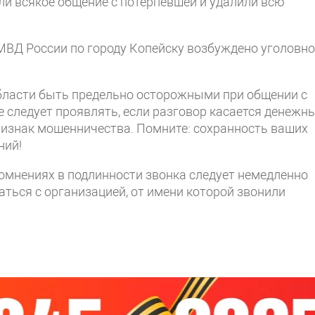
ли всякое общение с потерпевшей и удалили всю
ВД России по городу Копейску возбуждено уголовно
бласти быть предельно осторожными при общении с
 следует проявлять, если разговор касается денежн
ризнак мошенничества. Помните: сохранность ваших
ний!
омнениях в подлинности звонка следует немедленно
аться с организацией, от имени которой звонили