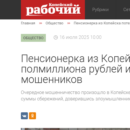
Рубрики
Сет
Главная
Общество
Пенсионерка из Копейска пот
Общество
Экон
16 июля 2025 10:00
ОБЩЕСТВО
Пенсионерка из Копей
полмиллиона рублей и
мошенников
Очередное мошенничество произошло в Копейске
суммы сбережений, доверившись злоумышленни