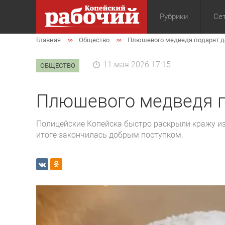
Рубрики
Сет
Главная
Общество
Плюшевого медведя подарят 
Общество
Экон
11 мая 2026 17:15
ОБЩЕСТВО
Плюшевого медведя п
Полицейские Копейска быстро раскрыли кражу из
итоге закончилась добрым поступком.