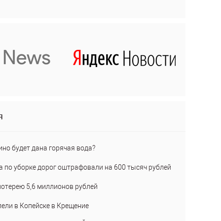
я
ино будет дана горячая вода?
а по уборке дорог оштрафовали на 600 тысяч рублей
лотерею 5,6 миллионов рублей
пели в Копейске в Крещение