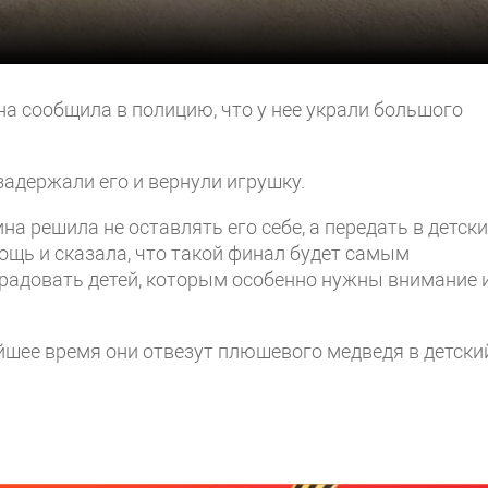
на сообщила в полицию, что у нее украли большого
адержали его и вернули игрушку.
а решила не оставлять его себе, а передать в детск
ощь и сказала, что такой финал будет самым
радовать детей, которым особенно нужны внимание 
йшее время они отвезут плюшевого медведя в детски