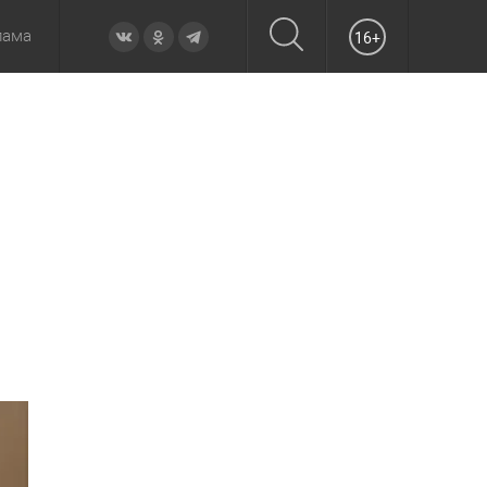
лама
16+
овье
а неделю
Образование
Вчера
Вечерние
Происшествия
Утренние
Официально