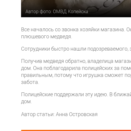
Автор фото: ОМВД Копейска
Все началось со звонка хозяйки магазина. О
плюшевого медведя.
Сотрудники быстро нашли подозреваемого, з
Получив медведя обратно, владелица магазин
дом. Она поблагодарила полицейских за пом
правильным, потому что игрушка сможет по
забота.
Полицейские поддержали эту идею. В ближа
дом.
Автор статьи: Анна Островская