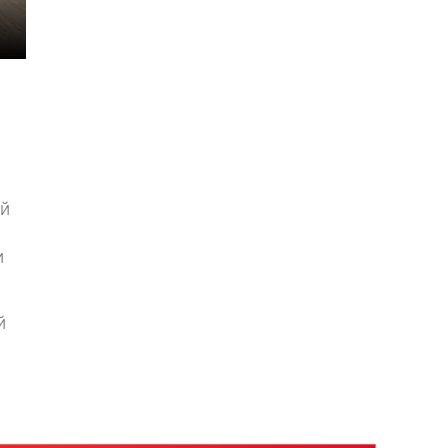
ий
и
й