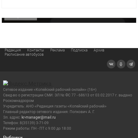
видео компании
ОФИЦИАЛЬНО
Редакция
Контакты
Реклама
Подписка
Архив
Расписание автобусов
Сетевое издание «Копейский рабочий онлайн» (16+)
Cвид-во о регистрации СМИ: ЭЛ № ФС 77 - 68613 от 03.02.2017 г. выдано
Роскомнадзором
Учредитель: АНО «Редакция газеты «Копейский рабочий»
Главный редактор сетевого издания: Попкович А. Г.
Эл. адрес:
kr-manager@mail.ru
Телефон: 8(35139) 3-71-09
Режим работы: ПН - ПТ с 9:00 до 18:00
Рубрики