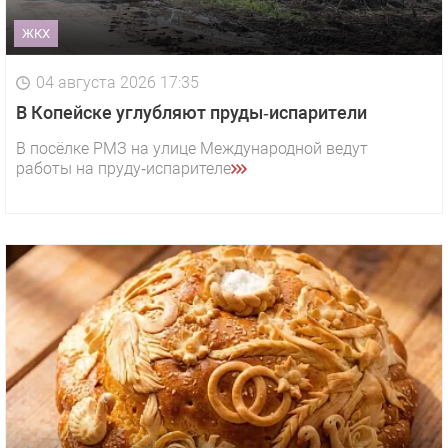
ЖКХ
04 августа 2026 17:35
В Копейске углубляют пруды‑испарители
В посёлке РМЗ на улице Международной ведут
работы на пруду‑испарителе